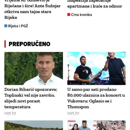
inspekcija zapečaćuje
Riječane i šire! Ante Šušnjar
apartmane i kuće za odmor
otkriva nam tajne stare
Crna kronika
Rijeke
Rijeka i PGŽ
PREPORUČENO
Dorian Ribarić upozorava:
U samo par sati prodano
Toplinski val nije završio,
80.000 ulaznica za koncert u
slijedi novi porast
Vukovaru: Oglasio se i
temperatura
Thomspon
net.hr
net.hr