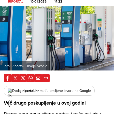
RIPORTAL
10.01.2025.
14:22
Foto: Riportal/ Hrvoje Skočić
Dodaj
riportal.hr
među omiljene izvore na Google
Već drugo poskupljenje u ovoj godini
Doznajemo nove cijene goriva, i nažalost nisu