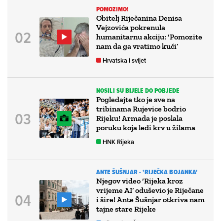
POMOZIMO!
Obitelj Riječanina Denisa
Vejzovića pokrenula
humanitarnu akciju: ‘Pomozite
nam da ga vratimo kući’
Hrvatska i svijet
NOSILI SU BIJELE DO POBJEDE
Pogledajte tko je sve na
tribinama Rujevice bodrio
Rijeku! Armada je poslala
poruku koja ledi krv u žilama
HNK Rijeka
ANTE ŠUŠNJAR - 'RIJEČKA BOJANKA'
Njegov video ‘Rijeka kroz
vrijeme AI’ oduševio je Riječane
i šire! Ante Šušnjar otkriva nam
tajne stare Rijeke