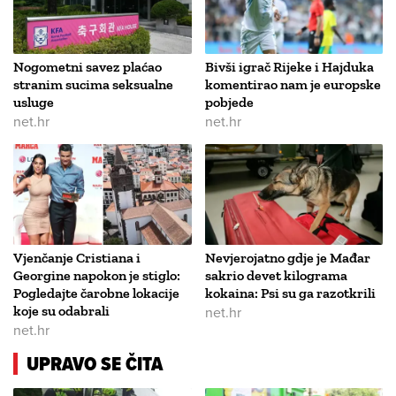
Nogometni savez plaćao
Bivši igrač Rijeke i Hajduka
stranim sucima seksualne
komentirao nam je europske
usluge
pobjede
net.hr
net.hr
Vjenčanje Cristiana i
Nevjerojatno gdje je Mađar
Georgine napokon je stiglo:
sakrio devet kilograma
Pogledajte čarobne lokacije
kokaina: Psi su ga razotkrili
koje su odabrali
net.hr
net.hr
UPRAVO SE ČITA