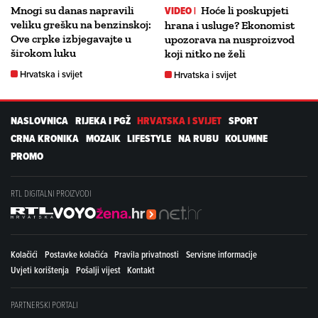
Mnogi su danas napravili
VIDEO |
Hoće li poskupjeti
veliku grešku na benzinskoj:
hrana i usluge? Ekonomist
Ove crpke izbjegavajte u
upozorava na nusproizvod
širokom luku
koji nitko ne želi
Hrvatska i svijet
Hrvatska i svijet
NASLOVNICA
RIJEKA I PGŽ
HRVATSKA I SVIJET
SPORT
CRNA KRONIKA
MOZAIK
LIFESTYLE
NA RUBU
KOLUMNE
PROMO
RTL DIGITALNI PROIZVODI
Kolačići
Postavke kolačića
Pravila privatnosti
Servisne informacije
Uvjeti korištenja
Pošalji vijest
Kontakt
PARTNERSKI PORTALI