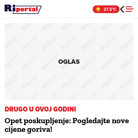
Skip
27.5°C
to
content
OGLAS
DRUGO U OVOJ GODINI
Opet poskupljenje: Pogledajte nove
cijene goriva!