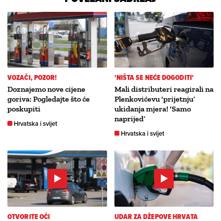
VOZAČI, POZOR!
'NIŠTA SE NEĆE DOGODITI'
Doznajemo nove cijene
Mali distributeri reagirali na
goriva: Pogledajte što će
Plenkovićevu ‘prijetnju’
poskupiti
ukidanja mjera! ‘Samo
naprijed’
Hrvatska i svijet
Hrvatska i svijet
OTVORITE OČI
UDAR ZA DŽEPOVE HRVATA