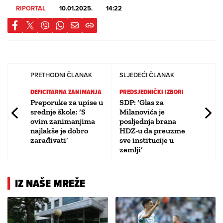
RIPORTAL
10.01.2025.
14:22
PRETHODNI ČLANAK
SLJEDEĆI ČLANAK
DEFICITARNA ZANIMANJA
PREDSJEDNIČKI IZBORI
Preporuke za upise u
SDP: ‘Glas za
srednje škole: ‘S
Milanovića je
ovim zanimanjima
posljednja brana
najlakše je dobro
HDZ-u da preuzme
zarađivati’
sve institucije u
zemlji’
IZ NAŠE MREŽE