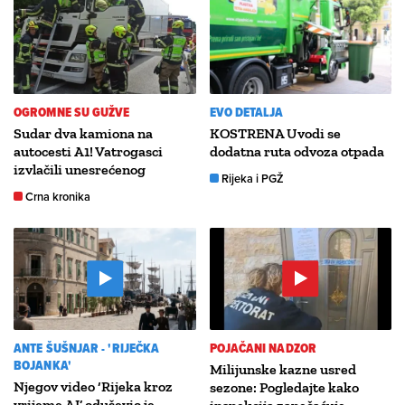
OGROMNE SU GUŽVE
EVO DETALJA
Sudar dva kamiona na
KOSTRENA Uvodi se
autocesti A1! Vatrogasci
dodatna ruta odvoza otpada
izvlačili unesrećenog
Rijeka i PGŽ
Crna kronika
ANTE ŠUŠNJAR - 'RIJEČKA
POJAČANI NADZOR
BOJANKA'
Milijunske kazne usred
Njegov video ‘Rijeka kroz
sezone: Pogledajte kako
vrijeme AI’ oduševio je