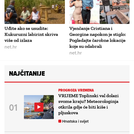
Uđite ako se usudite:
Vjenčanje Cristiana i
Kukuruzni labirint skriva
Georgine napokon je stiglo:
više od izlaza
Pogledajte čarobne lokacije
net.hr
koje su odabrali
net.hr
NAJČITANIJE
PROGNOZA VREMENA
VRIJEME Toplinski val dolazi
svome kraju? Meteorologinja
otkrila gdje će biti kiše i
pljuskova
Hrvatska i svijet