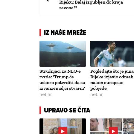
Rijeku: Balaj izgubljen do kraja
sezone?!
IZ NAŠE MREŽE
Stručnjaci za NLO-e
Pogledajte što je jun
tvrde: 'Trump će
Rijeke izjavio odmah
uskoro potvrditi da su
nakon europske
izvanzemaljci stvarni'
pobjede
net.hr
net.hr
UPRAVO SE ČITA