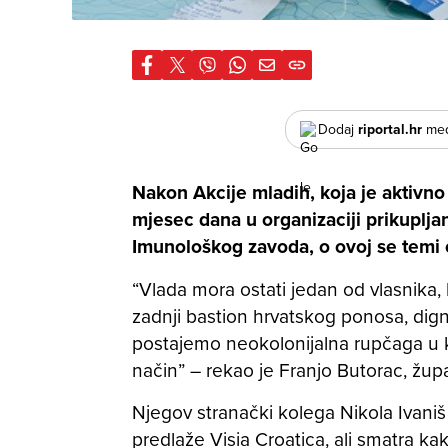
Dodaj
riportal.hr
međ
Nakon Akcije mladih, koja je aktivno p
mjesec dana u organizaciji prikuplja
Imunološkog zavoda, o ovoj se temi 
“Vlada mora ostati jedan od vlasnika,
zadnji bastion hrvatskog ponosa, digni
postajemo neokolonijalna rupčaga u k
način” – rekao je Franjo Butorac, župa
Njegov stranački kolega Nikola Ivaniš
predlaže Visia Croatica, ali smatra ka