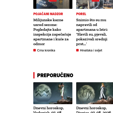
POJAČANI NADZOR
POREL
Milijunske kazne
Snimio što su mu
usred sezone:
napravili od
Pogledajte kako
apartmana u Istri:
inspekcija zapečaćuje
‘Slavili su, pjevali,
apartmane i kuće za
pokazivali srednji
odmor
prst…’
Crna kronika
Hrvatska i svijet
PREPORUČENO
Dnevni horoskop,
Dnevni horoskop,
Vodenjak, 07. 08.
Djevica, 07. 08. 2026.