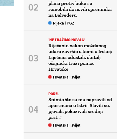
plana protiv buke i e-
romobila do novih spremnika
na Belvederu
Rijeka i PGŽ
'NE TRAŽIMO NOVAC'
Riječanin nakon moždanog
udara završio u komi u Irskoj:
Liječnici odustali, obitelj
očajnički traži pomoć
Hrvatske
Hrvatska i svijet
POREL
Snimio što su mu napravili od
apartmana u Istri: ‘Slavili su,
pjevali, pokazivali srednji
prst…’
Hrvatska i svijet