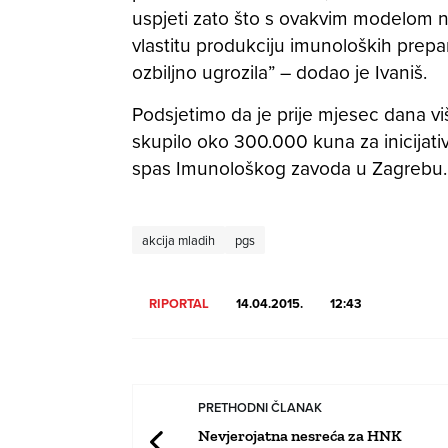
uspjeti zato što s ovakvim modelom 
vlastitu produkciju imunoloških prepar
ozbiljno ugrozila” – dodao je Ivaniš.
Podsjetimo da je prije mjesec dana vi
skupilo oko 300.000 kuna za inicijati
spas Imunološkog zavoda u Zagrebu.
akcija mladih
pgs
RIPORTAL
14.04.2015.
12:43
PRETHODNI ČLANAK
Nevjerojatna nesreća za HNK