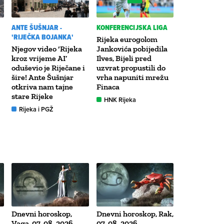
ANTE ŠUŠNJAR -
KONFERENCIJSKA LIGA
'RIJEČKA BOJANKA'
Rijeka eurogolom
Njegov video ‘Rijeka
Jankovića pobijedila
kroz vrijeme AI’
Ilves, Bijeli pred
oduševio je Riječane i
uzvrat propustili do
šire! Ante Šušnjar
vrha napuniti mrežu
otkriva nam tajne
Finaca
stare Rijeke
HNK Rijeka
Rijeka i PGŽ
Dnevni horoskop,
Dnevni horoskop, Rak,
Vaga, 07. 08. 2026.
07. 08. 2026.