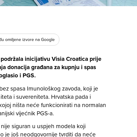
u omiljene izvore na Google
održala inicijativu Visia Croatica prije
nja donacija građana za kupnju i spas
oglasio i PGS.
 bez spasa Imunološkog zavoda, koji je
teta i suvereniteta. Hrvatska pada i
ojoj ništa neće funkcionirati na normalan
nijski vijećnik PGS-a.
 nije siguran u uspjeh modela koji
ko je još neodgovornije tvrditi da neće