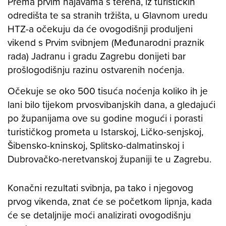
Prema prvim najavama s terena, iz turističkih
odredišta te sa stranih tržišta, u Glavnom uredu
HTZ-a očekuju da će ovogodišnji produljeni
vikend s Prvim svibnjem (Međunarodni praznik
rada) Jadranu i gradu Zagrebu donijeti bar
prošlogodišnju razinu ostvarenih noćenja.
Očekuje se oko 500 tisuća noćenja koliko ih je
lani bilo tijekom prvosvibanjskih dana, a gledajući
po županijama ove su godine mogući i porasti
turističkog prometa u Istarskoj, Ličko-senjskoj,
Šibensko-kninskoj, Splitsko-dalmatinskoj i
Dubrovačko-neretvanskoj županiji te u Zagrebu.
Konačni rezultati svibnja, pa tako i njegovog
prvog vikenda, znat će se početkom lipnja, kada
će se detaljnije moći analizirati ovogodišnju