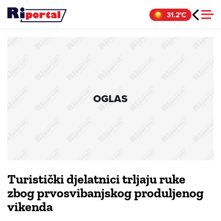
Skip
31.2°C
to
content
OGLAS
Turistički djelatnici trljaju ruke
zbog prvosvibanjskog produljenog
vikenda