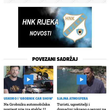
POVEZANI SADRŽAJ
USKORO I 'GROBNIK CAR SHOW'
SJAJNA ATMOSFERA
Na Grobniku automobilska
Turisti, ugostitelji i
povijest nije iza stakla: U
domaćini iskreno o sezoni na