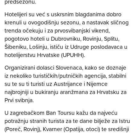
predsezonu.
Hotelijeri su već s uskrsnim blagdanima dobro
krenuli u ovogodišnju sezonu, a nastavak sličnog
trenda očekuju i za prvosvibanjski vikend,
pogotovo hoteli u Dubrovniku, Rovinju, Splitu,
Šibeniku, Lošinju, ističu iz Udruge poslodavaca u
hotelijerstvu Hrvatske (UPUHH).
Organizirani dolasci Slovenaca, kako se doznaje
iz nekoliko turističkih/putničkih agencija, stabilni
su te su ti turisti uz Austrijance i Nijemce
najbrojniji u bukiranju aranžmana za Hrvatsku za
Prvi svibnja.
U zagrebačkom Ban Toursu kažu da najveću
potražnju stranih turista za te dane bilježe za Istru
(Poreč, Rovinj), Kvarner (Opatija, otoci) te središnji