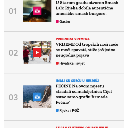
U Starom gradu otvoren Smash
Lab: Rijeka dobila autentične
američke smash burgere!
Gastro
PROGNOZA VREMENA
VRIJEME Od tropskih noći neće
se moći spavati, stiže još jedna
neugodna pojava
Hrvatska i svijet
IMALI SU SREĆU U NESREČI
PEĆINE Na ovom mjestu
stradali su maloljetnici: Cijel
ostao samo grafit ‘Armada
Pećine’
Rijeka i PGŽ
STIGLO SLUŽBENO OBJAŠNJENJE