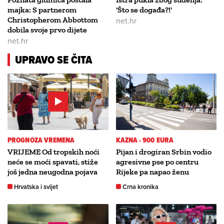
majka: S partnerom
'Što se događa?!'
Christopherom Abbottom
net.hr
dobila svoje prvo dijete
net.hr
UPRAVO SE ČITA
PROGNOZA VREMENA
KAZNA - 900 EURA
VRIJEME Od tropskih noći
Pijan i drogiran Srbin vodio
neće se moći spavati, stiže
agresivne pse po centru
još jedna neugodna pojava
Rijeke pa napao ženu
Hrvatska i svijet
Crna kronika