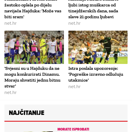
žestoko oplela po dijelu
ljubi istog muškarca od
navijača Hajduka: 'Može vas
tinejdžerskih dana, sada
biti sram'
slave 21 godinu ljubavi
net.hr
net.hr
'Svjesni su u Hajduku da ne
Istra poslala upozorenje:
mogu konkurirati Dinamu.
'Pogreške izravno odlučuju
Moraju shvatiti jednu bitnu
utakmice'
stvar'
net.hr
net.hr
NAJČITANIJE
MORATE ISPROBATI