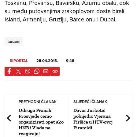
Toskanu, Provansu, Bavarsku, Azurnu obalu, dok
su među putovanjima zrakoplovom dosta birali
Island, Armeniju, Gruziju, Barcelonu i Dubai.
turizam
RIPORTAL
28.04.2015.
9:48
PRETHODNI ČLANAK
SLJEDEĆI ČLANAK
Udruga Franak:
Davor Jurkotić
Prosvjede ćemo
pobijedio Vjerana
organizirati opet ako
Piršića u HTV-ovoj
HNB i Vlada ne
Piramidi
reagiraju!