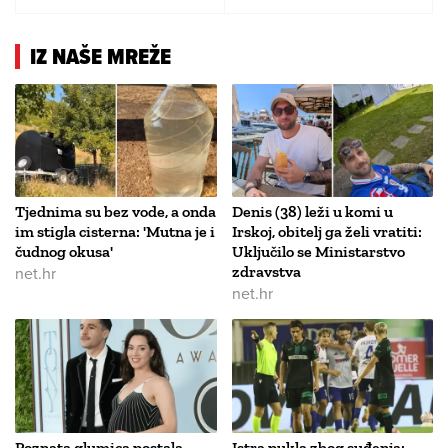
IZ NAŠE MREŽE
Tjednima su bez vode, a onda
Denis (38) leži u komi u
im stigla cisterna: 'Mutna je i
Irskoj, obitelj ga želi vratiti:
čudnog okusa'
Uključilo se Ministarstvo
net.hr
zdravstva
net.hr
Poznata glumica postala
Istra pukla zbog suđenja: