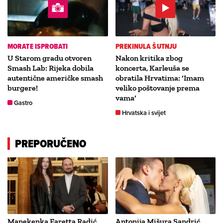
MORATE ISPROBATI
PREKINULA ŠUTNJU
U Starom gradu otvoren
Nakon kritika zbog
Smash Lab: Rijeka dobila
koncerta, Karleuša se
autentične američke smash
obratila Hrvatima: ‘Imam
burgere!
veliko poštovanje prema
vama‘
Gastro
Hrvatska i svijet
PREPORUČENO
Manekenka Faretta Radić
Antonija Mišura Sandrić