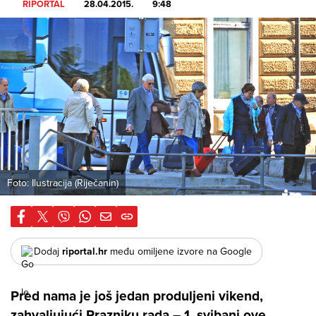
RIPORTAL
28.04.2015.
9:48
Foto: Ilustracija (Riječanin)
Dodaj
riportal.hr
među omiljene izvore na Google
Pred nama je još jedan produljeni vikend,
zahvaljujući Prazniku rada – 1, svibanj ove