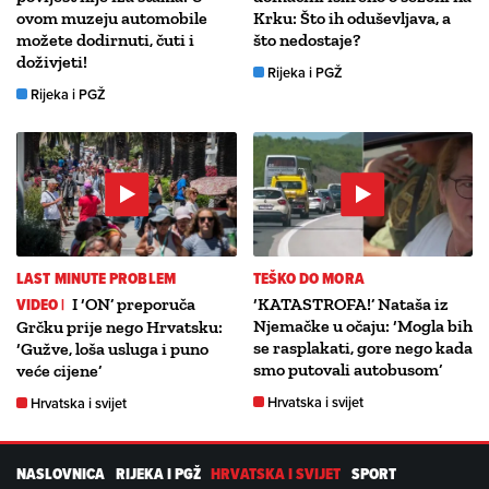
ovom muzeju automobile
Krku: Što ih oduševljava, a
možete dodirnuti, čuti i
što nedostaje?
doživjeti!
Rijeka i PGŽ
Rijeka i PGŽ
LAST MINUTE PROBLEM
TEŠKO DO MORA
VIDEO |
I ‘ON’ preporuča
‘KATASTROFA!’ Nataša iz
Njemačke u očaju: ‘Mogla bih
Grčku prije nego Hrvatsku:
se rasplakati, gore nego kada
‘Gužve, loša usluga i puno
smo putovali autobusom’
veće cijene’
Hrvatska i svijet
Hrvatska i svijet
NASLOVNICA
RIJEKA I PGŽ
HRVATSKA I SVIJET
SPORT