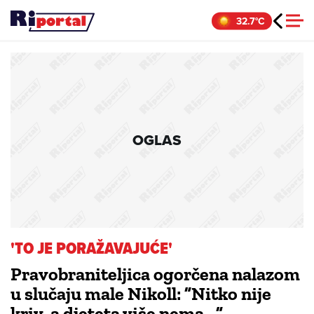
Skip
32.7°C
to
content
OGLAS
'TO JE PORAŽAVAJUĆE'
Pravobraniteljica ogorčena nalazom
u slučaju male Nikoll: ”Nitko nije
kriv, a djeteta više nema…”