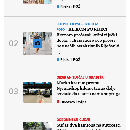
Rijeka i PGŽ
LIJEPO, LJEPŠE... RIJEKA!
KLIKOM PO RIJECI
FOTO |
Korzom prošetali kršni riječki
dečki… ali ne može ovo proći i
bez naših atraktivnih Riječanki
:-)
Rijeka i PGŽ
BIZARAN SLUČAJ U GRADIŠKI
Marko krenuo prema
Njemačkoj, kilometrima dalje
shvatio da u autu nema supruge
Hrvatska i svijet
OGROMNE SU GUŽVE
Sudar dva kamiona na autocesti