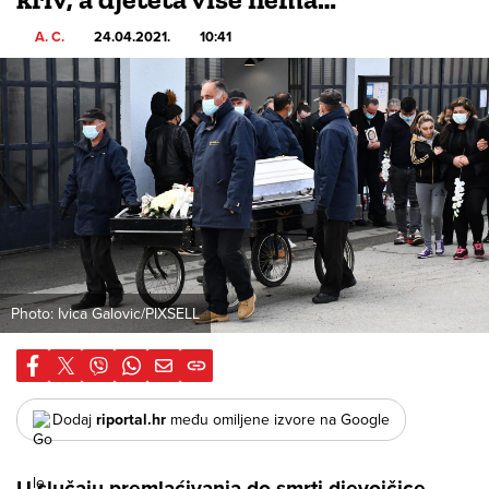
A. C.
24.04.2021.
10:41
Photo: Ivica Galovic/PIXSELL
Dodaj
riportal.hr
među omiljene izvore na Google
U slučaju premlaćivanja do smrti djevojčice