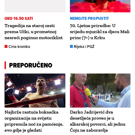
OKO 16.50 SATI
NEMOJTE PROPUSTIT
Tragedija na staroj cesti
70. Ljetne priredbe: U
prema Učki, u prometnoj
srijedu mjuzikl za djecu Mali
nesreći poginuo motociklist
princ (7+) u Krku
Crna kronika
Rijeka i PGŽ
PREPORUČENO
Najbrže rastuća boksačka
Darko Jadrijević dva
organizacija na svijetu
desetljeća proveo je u
pripremila noć za pamćenje,
alkarskoj povorci, ali jednu
evo gdje je gledati
Čoju ne zaboravlja