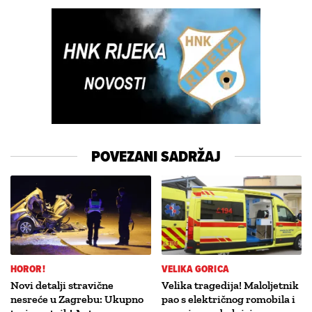
POVEZANI SADRŽAJ
HOROR!
VELIKA GORICA
Novi detalji stravične
Velika tragedija! Maloljetnik
nesreće u Zagrebu: Ukupno
pao s električnog romobila i