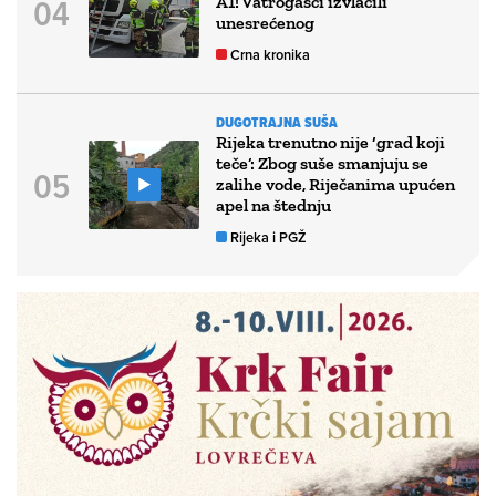
A1! Vatrogasci izvlačili
unesrećenog
Crna kronika
DUGOTRAJNA SUŠA
Rijeka trenutno nije ‘grad koji
teče’: Zbog suše smanjuju se
zalihe vode, Riječanima upućen
apel na štednju
Rijeka i PGŽ