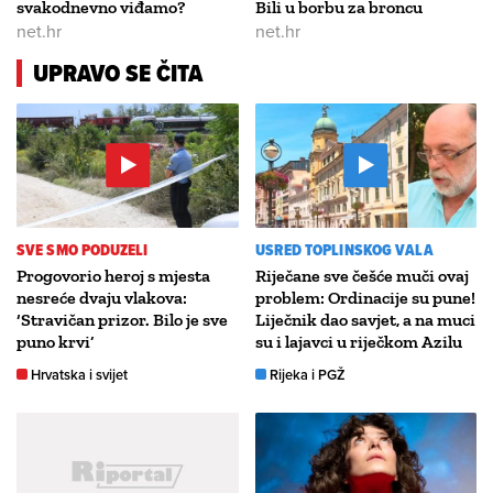
svakodnevno viđamo?
Bili u borbu za broncu
net.hr
net.hr
UPRAVO SE ČITA
SVE SMO PODUZELI
USRED TOPLINSKOG VALA
Progovorio heroj s mjesta
Riječane sve češće muči ovaj
nesreće dvaju vlakova:
problem: Ordinacije su pune!
‘Stravičan prizor. Bilo je sve
Liječnik dao savjet, a na muci
puno krvi’
su i lajavci u riječkom Azilu
Hrvatska i svijet
Rijeka i PGŽ