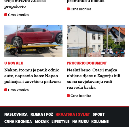
troje mrtvih! Auto se
preminuo u bolnici
prepolovio
Crna kronika
Crna kronika
U NOVALJI
PROCURIO DOKUMENT
Nakon što mu je pauk odnio
Neslužbeno: Otac i majka
auto, napravio kaos: Napao
ubijene djece u Zagorju bili
policajca i završio u pritvoru
su na savjetovanju radi
razvoda braka
Crna kronika
Crna kronika
NASLOVNICA
RIJEKA I PGŽ
HRVATSKA I SVIJET
SPORT
CRNA KRONIKA
MOZAIK
LIFESTYLE
NA RUBU
KOLUMNE
PROMO