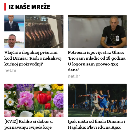
IZ NAŠE MREŽE
Vlajčić o ilegalnoj pršutani
Potresna ispovijest iz Gline:
kod Drniša: 'Radi o nekakvoj
'Bio sam mladić od 18 godina.
kućnoj proizvodnji'
U logoru sam proveo 433
net.hr
dana'
net.hr
[KVIZ] Koliko si dobar u
Ipak ništa od finala Dinama i
poznavanju cvijeća koje
Hajduka: Plavi idu na Ajax,