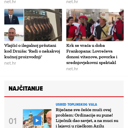
net.hr
net.hr
Vlajčić o ilegalnoj pršutani
Krk se vraća u doba
kod Drniša: 'Radi o nekakvoj
Frankopana: Lovrečeva
kućnoj proizvodnji'
donosi vitezove, povorke i
net.hr
srednjovjekovni spektakl
net.hr
NAJČITANIJE
USRED TOPLINSKOG VALA
Riječane sve češće muči ovaj
problem: Ordinacije su pune!
Liječnik dao savjet, a na muci su
i lajavci u riječkom Azilu