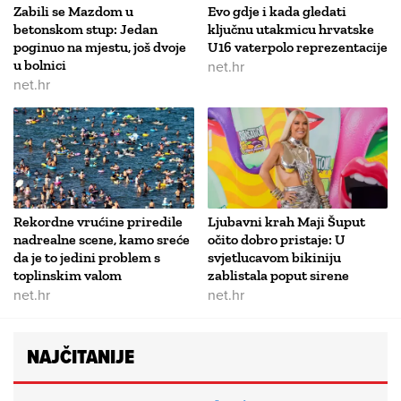
Zabili se Mazdom u
Evo gdje i kada gledati
betonskom stup: Jedan
ključnu utakmicu hrvatske
poginuo na mjestu, još dvoje
U16 vaterpolo reprezentacije
u bolnici
net.hr
net.hr
Rekordne vrućine priredile
Ljubavni krah Maji Šuput
nadrealne scene, kamo sreće
očito dobro pristaje: U
da je to jedini problem s
svjetlucavom bikiniju
toplinskim valom
zablistala poput sirene
net.hr
net.hr
NAJČITANIJE