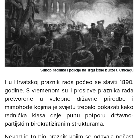
Sukob radnika i policije na Trgu žitne burze u Chicagu
I u Hrvatskoj praznik rada počeo se slaviti 1890.
godine. S vremenom su i proslave praznika rada
pretvorene u velebne državne priredbe i
mimohode kojima je svijetu trebalo pokazati kako
radnička klasa daje punu potporu državno-
partijskim birokratiziranim strukturama.
N
ekad je to bio praznik kojim se odavala počast