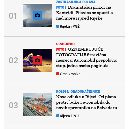
ZASTRAŠUJUĆA POJAVA
Dramatičan prizor na
FOTO |
Kantridi! Pijavica se spustila
nad more ispred Rijeke
Rijeka i PGŽ
U ZAGREBU
UZNEMIRUJUĆE
FOTO |
FOTOGRAFIJE Stravična
nesreća: Automobil prepolovio
stup, jedna osoba poginula
Crna kronika
KOLEGIJ GRADONAČELNICE
Nove odluke u Rijeci: Od plana
protiv buke i e-romobila do
novih spremnika na Belvederu
Rijeka i PGŽ