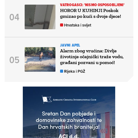
VATROGASCI: 'NISMO OSPOSOBLJENI'
HOROR U KUHINJI Poskok
gmizao po kući s dvoje djece!
Hrvatska i svijet
JAVNI APEL
Alarm zbog vrućina: Divlje
životinje očajnički traže vodu,
građani pozvani u pomoć!
Rijeka i PGŽ