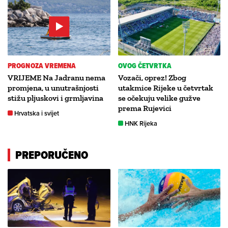
PROGNOZA VREMENA
OVOG ČETVRTKA
VRIJEME Na Jadranu nema
Vozači, oprez! Zbog
promjena, u unutrašnjosti
utakmice Rijeke u četvrtak
stižu pljuskovi i grmljavina
se očekuju velike gužve
prema Rujevici
Hrvatska i svijet
HNK Rijeka
PREPORUČENO