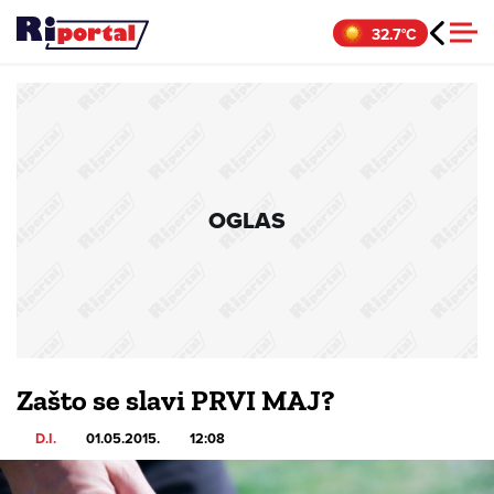
Skip
32.7°C
to
content
OGLAS
Zašto se slavi PRVI MAJ?
D.I.
01.05.2015.
12:08