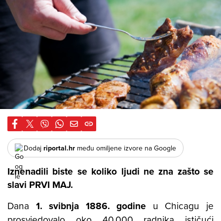
Dodaj
riportal.hr
među omiljene izvore na Google
Iznenadili biste se koliko ljudi ne zna zašto se
slavi PRVI MAJ.
Dana
1. svibnja 1886. godine
u Chicagu je
prosvjedovalo oko 40.000 radnika ističući