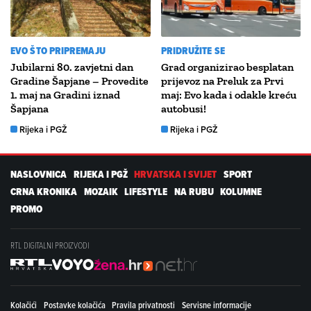
EVO ŠTO PRIPREMAJU
PRIDRUŽITE SE
Jubilarni 80. zavjetni dan
Grad organizirao besplatan
Gradine Šapjane – Provedite
prijevoz na Preluk za Prvi
1. maj na Gradini iznad
maj: Evo kada i odakle kreću
Šapjana
autobusi!
Rijeka i PGŽ
Rijeka i PGŽ
NASLOVNICA
RIJEKA I PGŽ
HRVATSKA I SVIJET
SPORT
CRNA KRONIKA
MOZAIK
LIFESTYLE
NA RUBU
KOLUMNE
PROMO
RTL DIGITALNI PROIZVODI
Kolačići
Postavke kolačića
Pravila privatnosti
Servisne informacije