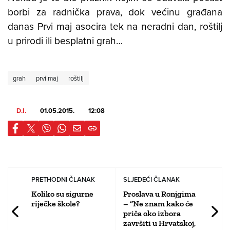
borbi za radnička prava, dok većinu građana
danas Prvi maj asocira tek na neradni dan, roštilj
u prirodi ili besplatni grah…
grah
prvi maj
roštilj
D.I.
01.05.2015.
12:08
PRETHODNI ČLANAK
SLJEDEĆI ČLANAK
Koliko su sigurne
Proslava u Ronjgima
riječke škole?
– “Ne znam kako će
priča oko izbora
završiti u Hrvatskoj,