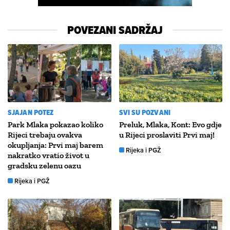
POVEZANI SADRŽAJ
SJAJAN POTEZ
SVI SU POZVANI
Park Mlaka pokazao koliko
Preluk, Mlaka, Kont: Evo gdje
Rijeci trebaju ovakva
u Rijeci proslaviti Prvi maj!
okupljanja: Prvi maj barem
Rijeka i PGŽ
nakratko vratio život u
gradsku zelenu oazu
Rijeka i PGŽ