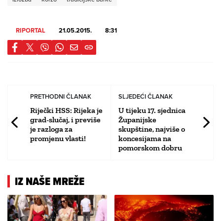
RIPORTAL
21.05.2015.
8:31
PRETHODNI ČLANAK
SLJEDEĆI ČLANAK
Riječki HSS: Rijeka je
U tijeku 17. sjednica
grad-slučaj, i previše
Županijske
je razloga za
skupštine, najviše o
promjenu vlasti!
koncesijama na
pomorskom dobru
IZ NAŠE MREŽE