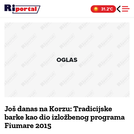
Skip
31.2°C
to
content
OGLAS
Još danas na Korzu: Tradicijske
barke kao dio izložbenog programa
Fiumare 2015