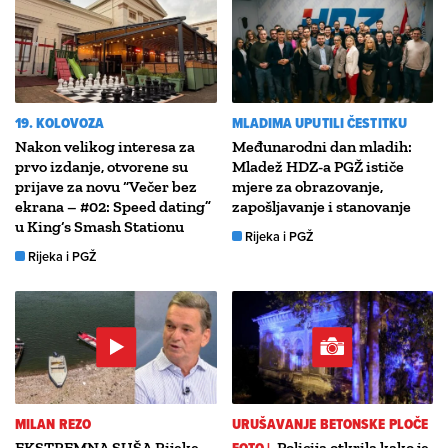
19. KOLOVOZA
MLADIMA UPUTILI ČESTITKU
Nakon velikog interesa za
Međunarodni dan mladih:
prvo izdanje, otvorene su
Mladež HDZ-a PGŽ ističe
prijave za novu “Večer bez
mjere za obrazovanje,
ekrana – #02: Speed dating”
zapošljavanje i stanovanje
u King’s Smash Stationu
Rijeka i PGŽ
Rijeka i PGŽ
MILAN REZO
URUŠAVANJE BETONSKE PLOČE
EKSTREMNA SUŠA Rijeke
Policija otkrila kako je