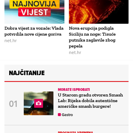
Dobra vijest za vozače: Vlada
Nova erupcija podigla
potvrdila nove cijene goriva
Siciliju na noge: Tisuće
net.hr
putnika zaglavile zbog
pepela
net.hr
NAJČITANIJE
MORATE ISPROBATI
U Starom gradu otvoren Smash
Lab: Rijeka dobila autentične
američke smash burgere!
Gastro
PROGNOZA VREMENA