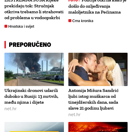
FOTO |
prekidaju tok: Stručnjak
došlo do ozljeđivanja
otkriva trebamo li strahovati
maloljetnika na Pećinama
od problema u vodoopskrbi
Crna kronika
Hrvatska i svijet
PREPORUČENO
Ukrajinski dronovi udarili
Antonija Mišura Sandrić
duboko u Rusiji: 13 mrtvih,
ljubi istog muškarca od
među njima i dijete
tinejdžerskih dana, sada
net.hr
slave 21 godinu ljubavi
net.hr