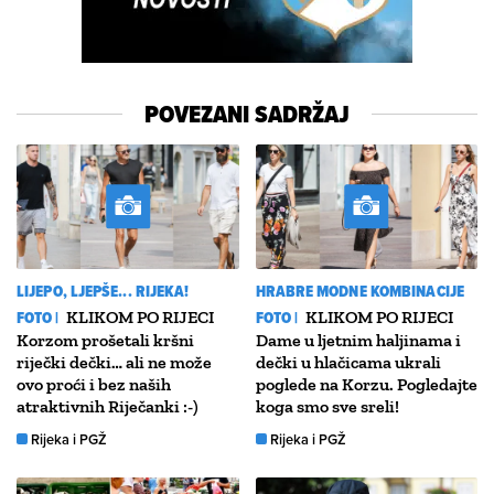
POVEZANI SADRŽAJ
LIJEPO, LJEPŠE... RIJEKA!
HRABRE MODNE KOMBINACIJE
FOTO |
KLIKOM PO RIJECI
FOTO |
KLIKOM PO RIJECI
Korzom prošetali kršni
Dame u ljetnim haljinama i
riječki dečki… ali ne može
dečki u hlačicama ukrali
ovo proći i bez naših
poglede na Korzu. Pogledajte
atraktivnih Riječanki :-)
koga smo sve sreli!
Rijeka i PGŽ
Rijeka i PGŽ