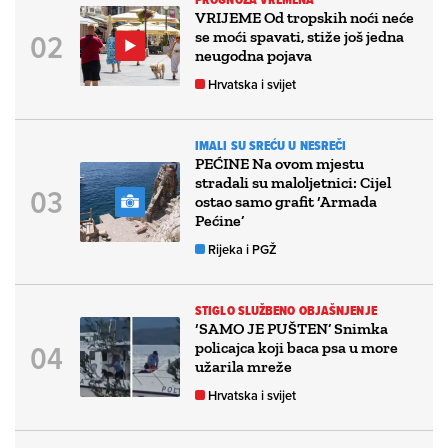
VRIJEME Od tropskih noći neće
se moći spavati, stiže još jedna
neugodna pojava
Hrvatska i svijet
IMALI SU SREĆU U NESREČI
PEĆINE Na ovom mjestu
stradali su maloljetnici: Cijel
ostao samo grafit ‘Armada
Pećine’
Rijeka i PGŽ
STIGLO SLUŽBENO OBJAŠNJENJE
‘SAMO JE PUŠTEN’ Snimka
policajca koji baca psa u more
užarila mreže
Hrvatska i svijet