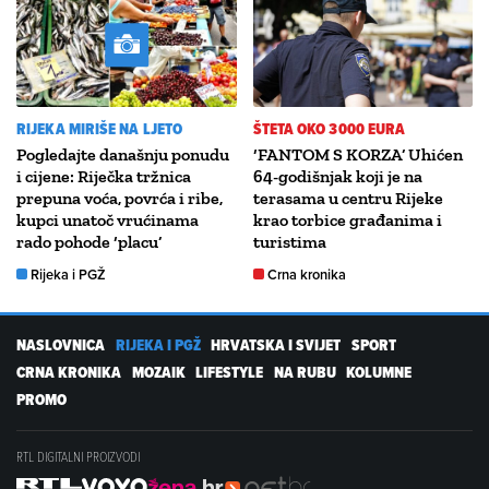
RIJEKA MIRIŠE NA LJETO
ŠTETA OKO 3000 EURA
Pogledajte današnju ponudu
‘FANTOM S KORZA’ Uhićen
i cijene: Riječka tržnica
64-godišnjak koji je na
prepuna voća, povrća i ribe,
terasama u centru Rijeke
kupci unatoč vrućinama
krao torbice građanima i
rado pohode ‘placu’
turistima
Rijeka i PGŽ
Crna kronika
NASLOVNICA
RIJEKA I PGŽ
HRVATSKA I SVIJET
SPORT
CRNA KRONIKA
MOZAIK
LIFESTYLE
NA RUBU
KOLUMNE
PROMO
RTL DIGITALNI PROIZVODI