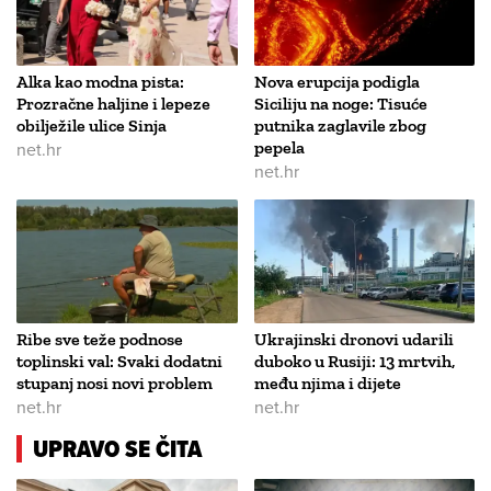
Alka kao modna pista:
Nova erupcija podigla
Prozračne haljine i lepeze
Siciliju na noge: Tisuće
obilježile ulice Sinja
putnika zaglavile zbog
net.hr
pepela
net.hr
Ribe sve teže podnose
Ukrajinski dronovi udarili
toplinski val: Svaki dodatni
duboko u Rusiji: 13 mrtvih,
stupanj nosi novi problem
među njima i dijete
net.hr
net.hr
UPRAVO SE ČITA