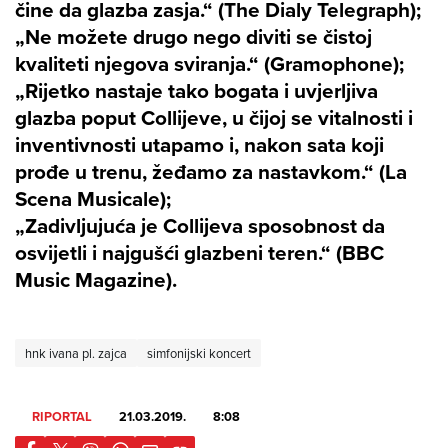
čine da glazba zasja.“ (The Dialy Telegraph);
„Ne možete drugo nego diviti se čistoj
kvaliteti njegova sviranja.“ (Gramophone);
„Rijetko nastaje tako bogata i uvjerljiva
glazba poput Collijeve, u čijoj se vitalnosti i
inventivnosti utapamo i, nakon sata koji
prođe u trenu, žeđamo za nastavkom.“ (La
Scena Musicale);
„Zadivljujuća je Collijeva sposobnost da
osvijetli i najgušći glazbeni teren.“ (BBC
Music Magazine).
hnk ivana pl. zajca
simfonijski koncert
RIPORTAL
21.03.2019.
8:08