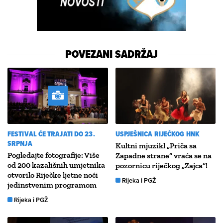
POVEZANI SADRŽAJ
FESTIVAL ĆE TRAJATI DO 23.
USPJEŠNICA RIJEČKOG HNK
SRPNJA
Kultni mjuzikl „Priča sa
Pogledajte fotografije: Više
Zapadne strane“ vraća se na
od 200 kazališnih umjetnika
pozornicu riječkog „Zajca“!
otvorilo Riječke ljetne noći
Rijeka i PGŽ
jedinstvenim programom
Rijeka i PGŽ