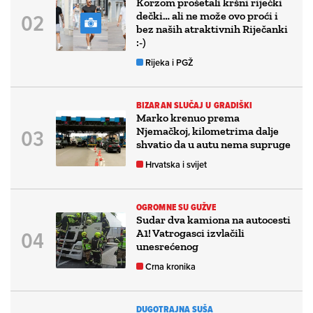
Korzom prošetali kršni riječki
dečki… ali ne može ovo proći i
bez naših atraktivnih Riječanki
:-)
Rijeka i PGŽ
BIZARAN SLUČAJ U GRADIŠKI
Marko krenuo prema
Njemačkoj, kilometrima dalje
shvatio da u autu nema supruge
Hrvatska i svijet
OGROMNE SU GUŽVE
Sudar dva kamiona na autocesti
A1! Vatrogasci izvlačili
unesrećenog
Crna kronika
DUGOTRAJNA SUŠA