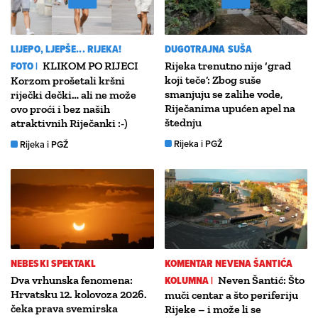
LIJEPO, LJEPŠE... RIJEKA!
DUGOTRAJNA SUŠA
FOTO |
KLIKOM PO RIJECI
Rijeka trenutno nije ‘grad
koji teče’: Zbog suše
Korzom prošetali kršni
smanjuju se zalihe vode,
riječki dečki… ali ne može
Riječanima upućen apel na
ovo proći i bez naših
štednju
atraktivnih Riječanki :-)
Rijeka i PGŽ
Rijeka i PGŽ
NEBESKI SPEKTAKL
KOMENTAR NEVENA ŠANTIĆA
Dva vrhunska fenomena:
KOLUMNA |
Neven Šantić: Što
Hrvatsku 12. kolovoza 2026.
muči centar a što periferiju
čeka prava svemirska
Rijeke – i može li se