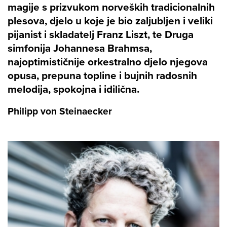
magije s prizvukom norveških tradicionalnih
plesova, djelo u koje je bio zaljubljen i veliki
pijanist i skladatelj Franz Liszt, te Druga
simfonija Johannesa Brahmsa,
najoptimističnije orkestralno djelo njegova
opusa, prepuna topline i bujnih radosnih
melodija, spokojna i idilična.
Philipp von Steinaecker