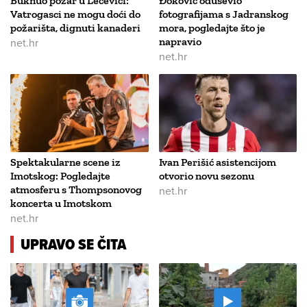
Buknuo požar u Lećevici:
Đoković oduševio
Vatrogasci ne mogu doći do
fotografijama s Jadranskog
požarišta, dignuti kanaderi
mora, pogledajte što je
net.hr
napravio
net.hr
Spektakularne scene iz
Ivan Perišić asistencijom
Imotskog: Pogledajte
otvorio novu sezonu
atmosferu s Thompsonovog
net.hr
koncerta u Imotskom
net.hr
UPRAVO SE ČITA