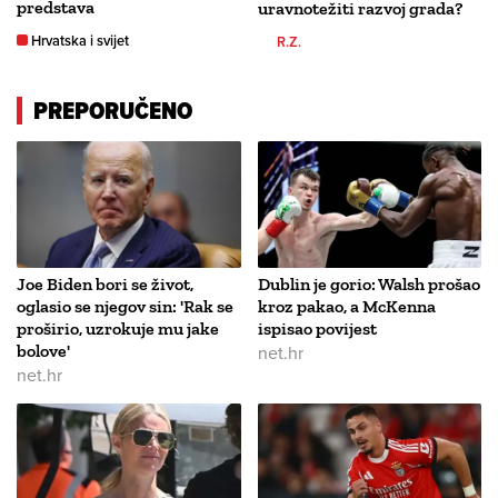
predstava
uravnotežiti razvoj grada?
Hrvatska i svijet
R.Z.
PREPORUČENO
Joe Biden bori se život,
Dublin je gorio: Walsh prošao
oglasio se njegov sin: 'Rak se
kroz pakao, a McKenna
proširio, uzrokuje mu jake
ispisao povijest
bolove'
net.hr
net.hr