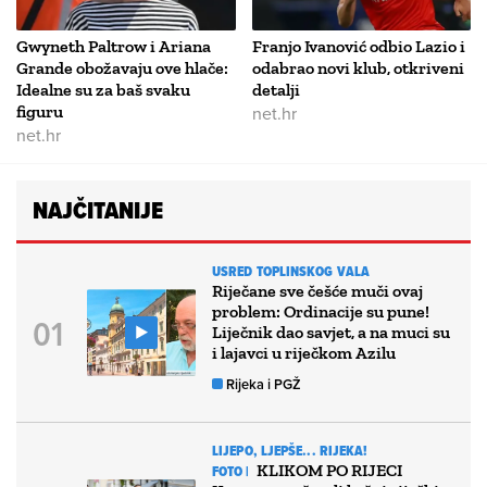
Gwyneth Paltrow i Ariana
Franjo Ivanović odbio Lazio i
Grande obožavaju ove hlače:
odabrao novi klub, otkriveni
Idealne su za baš svaku
detalji
figuru
net.hr
net.hr
NAJČITANIJE
USRED TOPLINSKOG VALA
Riječane sve češće muči ovaj
problem: Ordinacije su pune!
Liječnik dao savjet, a na muci su
i lajavci u riječkom Azilu
Rijeka i PGŽ
LIJEPO, LJEPŠE... RIJEKA!
KLIKOM PO RIJECI
FOTO |