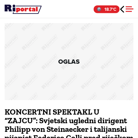
Skip
18.7°C
to
content
OGLAS
KONCERTNI SPEKTAKL U
“ZAJCU”: Svjetski ugledni dirigent
Philipp von Steinaecker i talijanski
pijanist Federico Colli pred riječkom