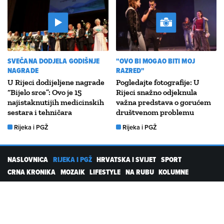
SVEČANA DODJELA GODIŠNJE
"OVO BI MOGAO BITI MOJ
NAGRADE
RAZRED"
U Rijeci dodijeljene nagrade
Pogledajte fotografije: U
“Bijelo srce”: Ovo je 15
Rijeci snažno odjeknula
najistaknutijih medicinskih
važna predstava o gorućem
sestara i tehničara
društvenom problemu
Rijeka i PGŽ
Rijeka i PGŽ
NASLOVNICA
RIJEKA I PGŽ
HRVATSKA I SVIJET
SPORT
CRNA KRONIKA
MOZAIK
LIFESTYLE
NA RUBU
KOLUMNE
PROMO
RTL DIGITALNI PROIZVODI