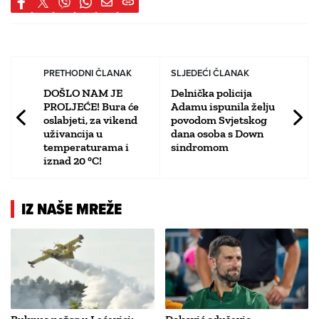
PRETHODNI ČLANAK
SLJEDEĆI ČLANAK
DOŠLO NAM JE
Delnička policija
PROLJEĆE! Bura će
Adamu ispunila želju
oslabjeti, za vikend
povodom Svjetskog
uživancija u
dana osoba s Down
temperaturama i
sindromom
iznad 20 °C!
IZ NAŠE MREŽE