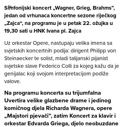
Simfonijski koncert „Wagner, Grieg, Brahms”,
jedan od vrhunaca koncertne sezone riječkog
„Zajca“, na programu je u petak 22. ožujka u
19,30 sati u HNK Ivana pl. Zajca
Uz orkestar Opere, nastupaju velika imena sa
svjetskih koncertnih podija: dirigent Philipp von
Steinaecker te solist, mladi talijanski pijanist
svjetske slave Federico Colli za kojeg kažu da je
genijalac koji svojom interpretacijom podiže
valove.
Na programu koncerta su trijumfalna
Uvertira velike glazbene drame i jedinog
komičnog djela Richarda Wagnera, opere
„Majstori pjevači”, zatim Koncert za klavir i
orkestar Edvarda Griega, djelo neobuzdane