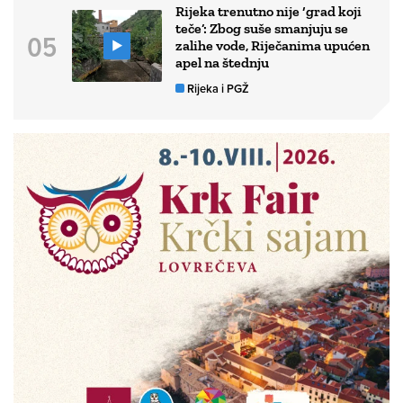
Rijeka trenutno nije ‘grad koji
teče’: Zbog suše smanjuju se
zalihe vode, Riječanima upućen
apel na štednju
Rijeka i PGŽ