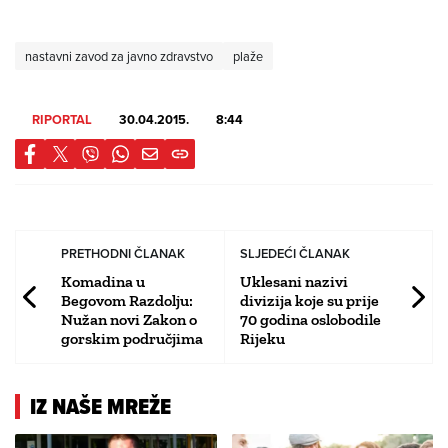
nastavni zavod za javno zdravstvo
plaže
RIPORTAL
30.04.2015.
8:44
PRETHODNI ČLANAK
SLJEDEĆI ČLANAK
Komadina u
Uklesani nazivi
Begovom Razdolju:
divizija koje su prije
Nužan novi Zakon o
70 godina oslobodile
gorskim područjima
Rijeku
IZ NAŠE MREŽE