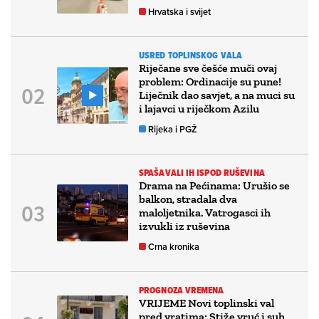
Hrvatska i svijet
USRED TOPLINSKOG VALA
Riječane sve češće muči ovaj
problem: Ordinacije su pune!
Liječnik dao savjet, a na muci su
i lajavci u riječkom Azilu
Rijeka i PGŽ
SPAŠAVALI IH ISPOD RUŠEVINA
Drama na Pećinama: Urušio se
balkon, stradala dva
maloljetnika. Vatrogasci ih
izvukli iz ruševina
Crna kronika
PROGNOZA VREMENA
VRIJEME Novi toplinski val
pred vratima: Stiže vruć i suh