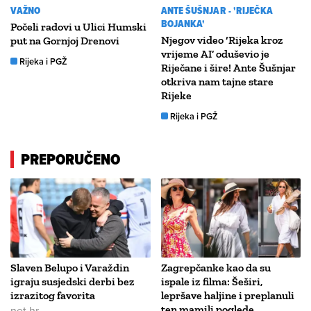
VAŽNO
ANTE ŠUŠNJAR - 'RIJEČKA
BOJANKA'
Počeli radovi u Ulici Humski
Njegov video ‘Rijeka kroz
put na Gornjoj Drenovi
vrijeme AI’ oduševio je
Rijeka i PGŽ
Riječane i šire! Ante Šušnjar
otkriva nam tajne stare
Rijeke
Rijeka i PGŽ
PREPORUČENO
Slaven Belupo i Varaždin
Zagrepčanke kao da su
igraju susjedski derbi bez
ispale iz filma: Šeširi,
izrazitog favorita
lepršave haljine i preplanuli
net.hr
ten mamili poglede