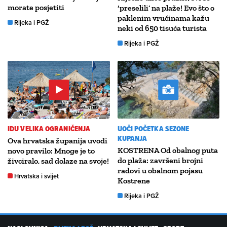
morate posjetiti
‘preselili’ na plaže! Evo što o
paklenim vrućinama kažu
Rijeka i PGŽ
neki od 650 tisuća turista
Rijeka i PGŽ
IDU VELIKA OGRANIČENJA
UOČI POČETKA SEZONE
KUPANJA
Ova hrvatska županija uvodi
KOSTRENA Od obalnog puta
novo pravilo: Mnoge je to
do plaža: završeni brojni
živciralo, sad dolaze na svoje!
radovi u obalnom pojasu
Hrvatska i svijet
Kostrene
Rijeka i PGŽ