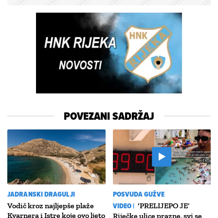
POVEZANI SADRŽAJ
JADRANSKI DRAGULJI
POSVUDA GUŽVE
Vodič kroz najljepše plaže
VIDEO |
‘PRELIJEPO JE’
Kvarnera i Istre koje ovo ljeto
Riječke ulice prazne, svi se