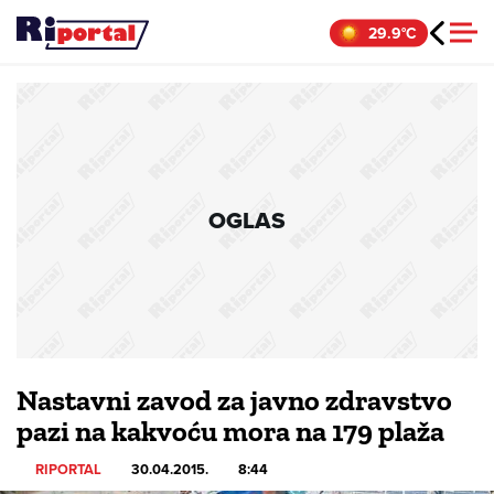
Skip
29.9°C
to
content
OGLAS
Nastavni zavod za javno zdravstvo
pazi na kakvoću mora na 179 plaža
RIPORTAL
30.04.2015.
8:44