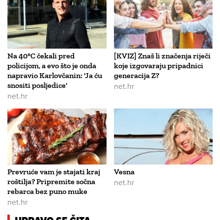
Na 40°C čekali pred
[KVIZ] Znaš li značenja riječi
policijom, a evo što je onda
koje izgovaraju pripadnici
napravio Karlovčanin: 'Ja ću
generacija Z?
snositi posljedice'
net.hr
net.hr
Prevruće vam je stajati kraj
Vesna
roštilja? Pripremite sočna
net.hr
rebarca bez puno muke
net.hr