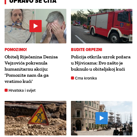
UPRAVO SE ČITA
POMOZIMO!
BUDITE ORPEZNI
Obitelj Riječanina Denisa
Policija otkrila uzrok požara
Vejzovića pokrenula
u Njivicama: Evo zašto je
humanitarnu akciju:
buknulo u obiteljskoj kući
‘Pomozite nam da ga
Crna kronika
vratimo kući’
Hrvatska i svijet