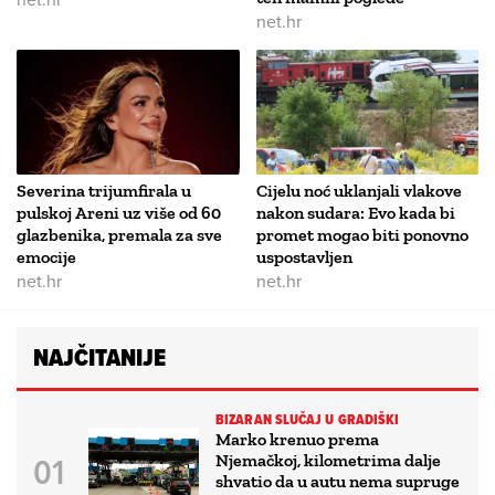
net.hr
Severina trijumfirala u
Cijelu noć uklanjali vlakove
pulskoj Areni uz više od 60
nakon sudara: Evo kada bi
glazbenika, premala za sve
promet mogao biti ponovno
emocije
uspostavljen
net.hr
net.hr
NAJČITANIJE
BIZARAN SLUČAJ U GRADIŠKI
Marko krenuo prema
Njemačkoj, kilometrima dalje
shvatio da u autu nema supruge