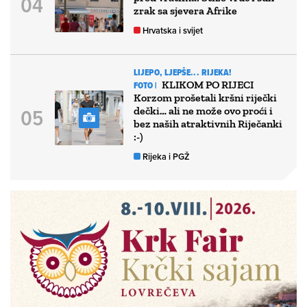
zrak sa sjevera Afrike
Hrvatska i svijet
LIJEPO, LJEPŠE... RIJEKA!
KLIKOM PO RIJECI
FOTO |
Korzom prošetali kršni riječki
dečki… ali ne može ovo proći i
bez naših atraktivnih Riječanki
:-)
Rijeka i PGŽ