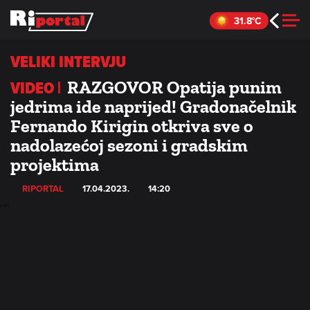
Skip
31.8°C
to
content
VELIKI INTERVJU
VIDEO |
RAZGOVOR Opatija punim
jedrima ide naprijed! Gradonačelnik
Fernando Kirigin otkriva sve o
nadolazećoj sezoni i gradskim
projektima
RIPORTAL
17.04.2023.
14:20
Loaded
:
4.36%