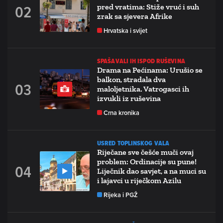
pred vratima: Stiže vruć i suh
zrak sa sjevera Afrike
Hrvatska i svijet
SPAŠAVALI IH ISPOD RUŠEVINA
Drama na Pećinama: Urušio se
balkon, stradala dva
maloljetnika. Vatrogasci ih
izvukli iz ruševina
Crna kronika
USRED TOPLINSKOG VALA
Riječane sve češće muči ovaj
problem: Ordinacije su pune!
Liječnik dao savjet, a na muci su
i lajavci u riječkom Azilu
Rijeka i PGŽ