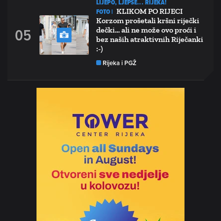
LIJEPO, LJEPŠE... RIJEKA!
KLIKOM PO RIJECI
FOTO |
Korzom prošetali kršni riječki
dečki… ali ne može ovo proći i
bez naših atraktivnih Riječanki
:-)
Rijeka i PGŽ