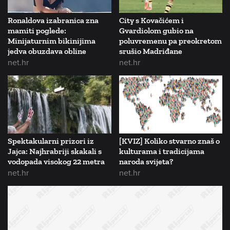
Ronaldova izabranica zna
City s Kovačićem i
mamiti poglede:
Gvardiolom gubio na
Minijaturnim bikinijima
poluvremenu pa preokretom
jedva obuzdava obline
srušio Madriđane
net.hr
net.hr
Spektakularni prizori iz
[KVIZ] Koliko stvarno znaš o
Jajca: Najhrabriji skakali s
kulturama i tradicijama
vodopada visokog 22 metra
naroda svijeta?
net.hr
net.hr