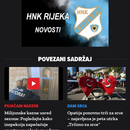
POVEZANI SADRŽAJ
POJAČANI NADZOR
DANI SRCA
Milijunske kazne usred
Opatija ponovno trči za srce
sezone: Pogledajte kako
– najavljena je peta utrka
inspekcija zapečaćuje
„Trčimo za srce“