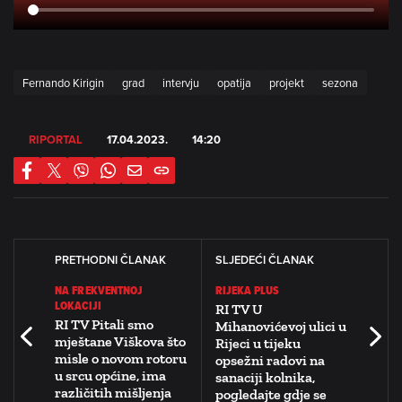
Fernando Kirigin
grad
intervju
opatija
projekt
sezona
RIPORTAL
17.04.2023.
14:20
PRETHODNI ČLANAK
SLJEDEĆI ČLANAK
NA FREKVENTNOJ
RIJEKA PLUS
LOKACIJI
RI TV U
RI TV Pitali smo
Mihanovićevoj ulici u
mještane Viškova što
Rijeci u tijeku
misle o novom rotoru
opsežni radovi na
u srcu općine, ima
sanaciji kolnika,
različitih mišljenja
pogledajte gdje se