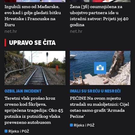
Izgubili smo od Mađarske,
Žena (36) osumnjičena za
evo kad i gdje gledati bitku
ubojstvo partnera ide u
Hrvatske i Francuske na
istražni zatvor: Prijeti joj 40
Euru
godina
net.hr
net.hr
UPRAVO SE ČITA
OZBILJAN INCIDENT
IMALI SU SREĆU U NESREČI
Teretni vlak prošao kroz
PEĆINE Na ovom mjestu
crveno kod Škrljeva,
stradali su maloljetnici: Cijel
spriječena tragedija: Oko 45
ostao samo grafit ‘Armada
putnika iz putničkog vlaka
Pećine’
prevezeno autobusom
Rijeka i PGŽ
Rijeka i PGŽ