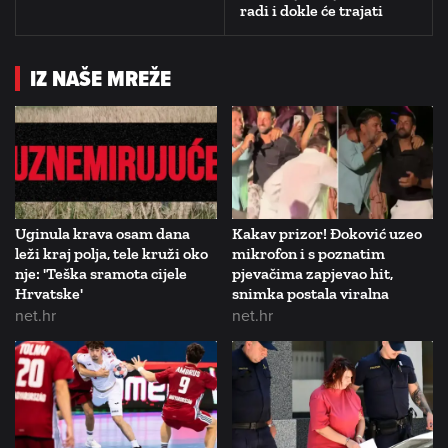
radi i dokle će trajati
IZ NAŠE MREŽE
Uginula krava osam dana
Kakav prizor! Đoković uzeo
leži kraj polja, tele kruži oko
mikrofon i s poznatim
nje: 'Teška sramota cijele
pjevačima zapjevao hit,
Hrvatske'
snimka postala viralna
net.hr
net.hr