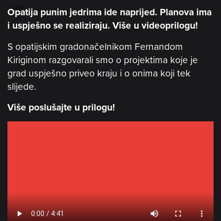
subtitles off
, selected
Opatija punim jedrima ide naprijed. Planova ima
AUDIO TRACK
i uspješno se realiziraju. Više u videoprilogu!
PICTURE-IN-PICTURE
FULLSCREEN
S opatijskim gradonačelnikom Fernandom
Kiriginom razgovarali smo o projektima koje je
grad uspješno priveo kraju i o onima koji tek
slijede.
Više poslušajte u prilogu!