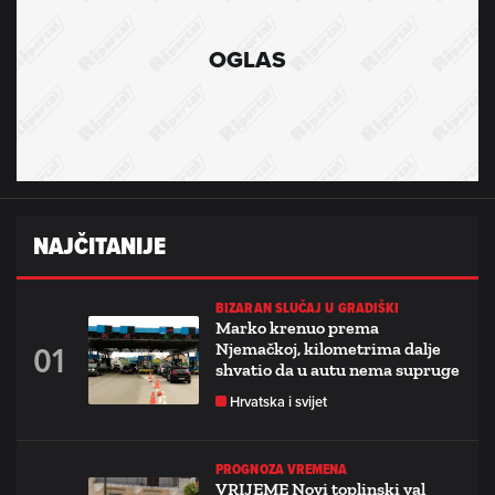
OGLAS
NAJČITANIJE
BIZARAN SLUČAJ U GRADIŠKI
Marko krenuo prema
Njemačkoj, kilometrima dalje
shvatio da u autu nema supruge
Hrvatska i svijet
PROGNOZA VREMENA
VRIJEME Novi toplinski val