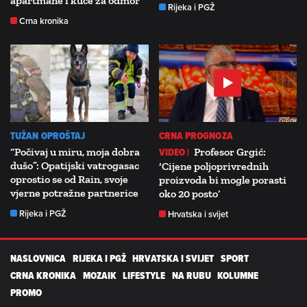
apartmane i kuće za odmor
Rijeka i PGŽ
Crna kronika
TUŽAN OPROŠTAJ
CRNA PROGNOZA
“Počivaj u miru, moja dobra
VIDEO |
Profesor Grgić:
dušo”: Opatijski vatrogasac
‘Cijene poljoprivrednih
oprostio se od Rain, svoje
proizvoda bi mogle porasti
vjerne potražne partnerice
oko 20 posto’
Rijeka i PGŽ
Hrvatska i svijet
NASLOVNICA
RIJEKA I PGŽ
HRVATSKA I SVIJET
SPORT
CRNA KRONIKA
MOZAIK
LIFESTYLE
NA RUBU
KOLUMNE
PROMO