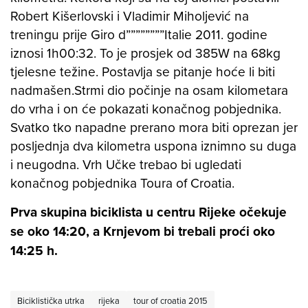
Robert Kišerlovski i Vladimir Miholjević na
treningu prije Giro d””””””””Italie 2011. godine
iznosi 1h00:32. To je prosjek od 385W na 68kg
tjelesne težine. Postavlja se pitanje hoće li biti
nadmašen.Strmi dio počinje na osam kilometara
do vrha i on će pokazati konačnog pobjednika.
Svatko tko napadne prerano mora biti oprezan jer
posljednja dva kilometra uspona iznimno su duga
i neugodna. Vrh Učke trebao bi ugledati
konačnog pobjednika Toura of Croatia.
Prva skupina biciklista u centru Rijeke očekuje
se oko 14:20, a Krnjevom bi trebali proći oko
14:25 h.
Biciklistička utrka
rijeka
tour of croatia 2015