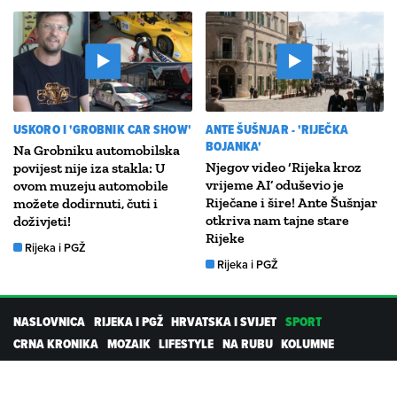
USKORO I 'GROBNIK CAR SHOW'
ANTE ŠUŠNJAR - 'RIJEČKA
BOJANKA'
Na Grobniku automobilska
Njegov video ‘Rijeka kroz
povijest nije iza stakla: U
vrijeme AI’ oduševio je
ovom muzeju automobile
Riječane i šire! Ante Šušnjar
možete dodirnuti, čuti i
otkriva nam tajne stare
doživjeti!
Rijeke
Rijeka i PGŽ
Rijeka i PGŽ
NASLOVNICA
RIJEKA I PGŽ
HRVATSKA I SVIJET
SPORT
CRNA KRONIKA
MOZAIK
LIFESTYLE
NA RUBU
KOLUMNE
PROMO