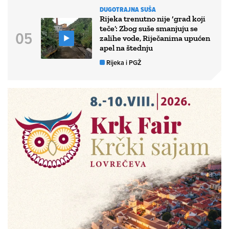
DUGOTRAJNA SUŠA
Rijeka trenutno nije ‘grad koji
teče’: Zbog suše smanjuju se
zalihe vode, Riječanima upućen
apel na štednju
Rijeka i PGŽ