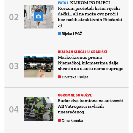
KLIKOM PO RIJECI
FOTO |
Korzom prošetali kršni riječki
dečki… ali ne može ovo proći i
bez naših atraktivnih Riječanki
:-)
Rijeka i PGŽ
BIZARAN SLUČAJ U GRADIŠKI
Marko krenuo prema
Njemačkoj, kilometrima dalje
shvatio da u autu nema supruge
Hrvatska i svijet
OGROMNE SU GUŽVE
Sudar dva kamiona na autocesti
A1! Vatrogasci izvlačili
unesrećenog
Crna kronika