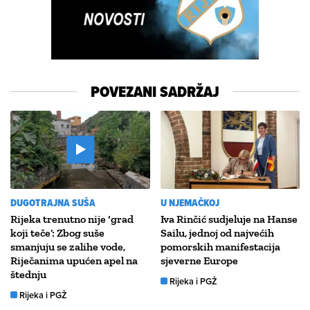
POVEZANI SADRŽAJ
DUGOTRAJNA SUŠA
U NJEMAČKOJ
Rijeka trenutno nije ‘grad
Iva Rinčić sudjeluje na Hanse
koji teče’: Zbog suše
Sailu, jednoj od najvećih
smanjuju se zalihe vode,
pomorskih manifestacija
Riječanima upućen apel na
sjeverne Europe
štednju
Rijeka i PGŽ
Rijeka i PGŽ