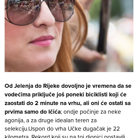
Od Jelenja do Rijeke dovoljno je vremena da se
vodećima priključe još poneki biciklisti koji će
zaostati do 2 minute na vrhu, ali oni će ostati sa
prvima samo do Ičića
; ondje počinje za neke
agonija, a za druge idealan teren za
selekciju.Uspon do vrha Učke dugačak je 22
kilometra. Rekord koji su na toj dionici postavili