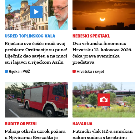
USRED TOPLINSKOG VALA
NEBESKI SPEKTAKL
Riječane sve češće muči ovaj
Dva vrhunska fenomena:
problem: Ordinacije su pune!
Hrvatsku 12. kolovoza 2026.
Liječnik dao savjet, a na muci
čeka prava svemirska
su i lajavci u riječkom Azilu
predstava
Rijeka i PGŽ
Hrvatska i svijet
BUDITE ORPEZNI
HAVARIJA
Policija otkrila uzrok požara
Putnički vlak HŽ-a smrskan
u Njivicama: Evo zašto je
nakon sudara s teretnim: