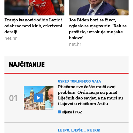
Franjo Ivanović odbio Lazio i
Joe Biden bori se život,
odabrao novi klub, otkriveni
oglasio se njegov sin: 'Rak se
detalji
proširio, uzrokuje mu jake
net.hr
bolove'
net.hr
NAJČITANIJE
USRED TOPLINSKOG VALA
Riječane sve češće muči ovaj
problem: Ordinacije su pune!
Liječnik dao savjet, a na muci su
i lajavci u riječkom Azilu
Rijeka i PGŽ
LIJEPO, LJEPŠE... RIJEKA!