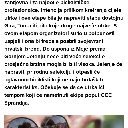
zahtjevna i za najbolje biciklističke
profesionalce. Intencija prilikom kreiranja cijele
utrke i ove etape bila je napraviti etapu dostojnu
Gira, Toura ili bilo koje druge najveće utrke. S
ovom etapom organizatori su to u potpunosti
uspjeli i ona bi trebala postati svojevrsni
hrvatski brend. Do uspona iz Meje prema
Gornjem Jelenju neće biti veće selekcije i
prosječna brzina mogla bi biti visoka. Jelenje će
napraviti prirodnu selekciju i otpasti će
uglavnom biciklisti koji nemaju brdaških
karakteristika. Očekuje se da će utrka ići
tempom koji će nametnuti ekipe poput CCC
Sprandija.