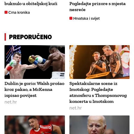
buknulo u obiteljskoj kući
Pogledajte prizore s mjesta
nesreće
Crna kronika
Hrvatska i svijet
PREPORUČENO
Dublin je gorio: Walsh prošao
Spektakularne scene iz
kroz pakao, a McKenna
Imotskog: Pogledajte
ispisao povijest
atmosferu s Thompsonovog
net.hr
koncerta u Imotskom
net.hr