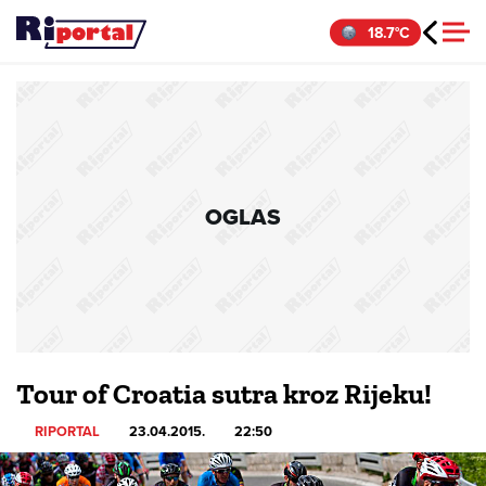
Skip
18.7°C
to
content
OGLAS
Tour of Croatia sutra kroz Rijeku!
RIPORTAL
23.04.2015.
22:50