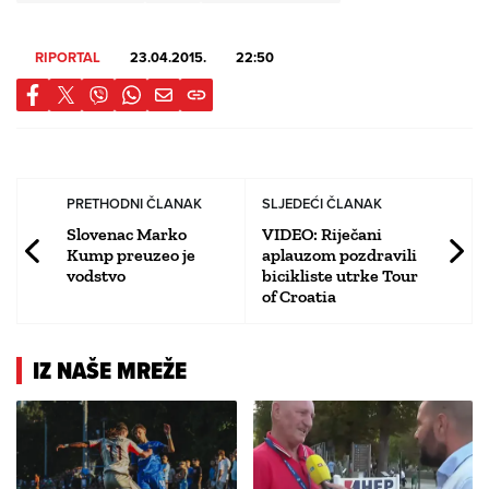
RIPORTAL
23.04.2015.
22:50
PRETHODNI ČLANAK
SLJEDEĆI ČLANAK
Slovenac Marko
VIDEO: Riječani
Kump preuzeo je
aplauzom pozdravili
vodstvo
bicikliste utrke Tour
of Croatia
IZ NAŠE MREŽE