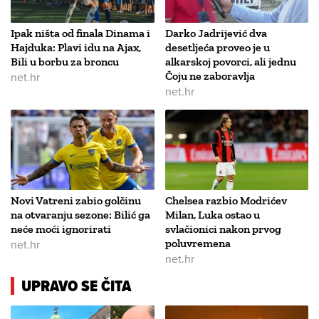
Ipak ništa od finala Dinama i
Darko Jadrijević dva
Hajduka: Plavi idu na Ajax,
desetljeća proveo je u
Bili u borbu za broncu
alkarskoj povorci, ali jednu
net.hr
Čoju ne zaboravlja
net.hr
Novi Vatreni zabio golčinu
Chelsea razbio Modrićev
na otvaranju sezone: Bilić ga
Milan, Luka ostao u
neće moći ignorirati
svlačionici nakon prvog
net.hr
poluvremena
net.hr
UPRAVO SE ČITA