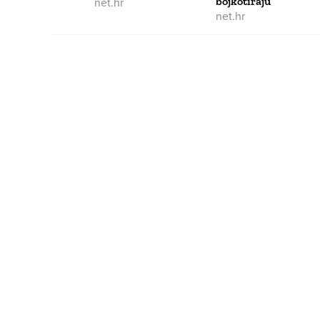
net.hr
bojkotiraju
net.hr