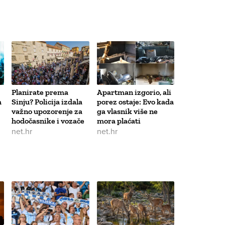
Planirate prema
Apartman izgorio, ali
m
Sinju? Policija izdala
porez ostaje: Evo kada
važno upozorenje za
ga vlasnik više ne
hodočasnike i vozače
mora plaćati
net.hr
net.hr