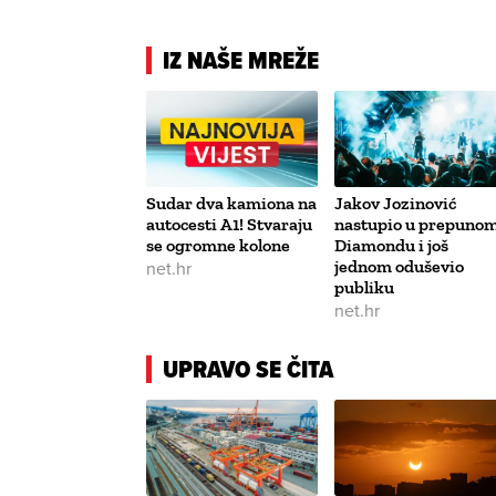
IZ NAŠE MREŽE
Sudar dva kamiona na
Jakov Jozinović
autocesti A1! Stvaraju
nastupio u prepuno
se ogromne kolone
Diamondu i još
net.hr
jednom oduševio
publiku
net.hr
UPRAVO SE ČITA