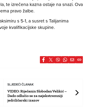
ela, te izrečena kazna ostaje na snazi. Ova
nema pravo žalbe.
simiru s 5-1, a susret s Talijanima
je kvalifikacijske skupine.
SLJEDEĆI ČLANAK
VIDEO: Riječanin Slobodan Velikić –
Dado odlučio se za najekstremniji
jedriličarski izazov