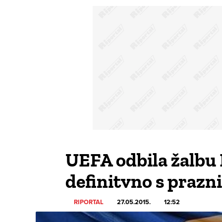
UEFA odbila žalbu H
definitvno s prazn
RIPORTAL
27.05.2015.
12:52