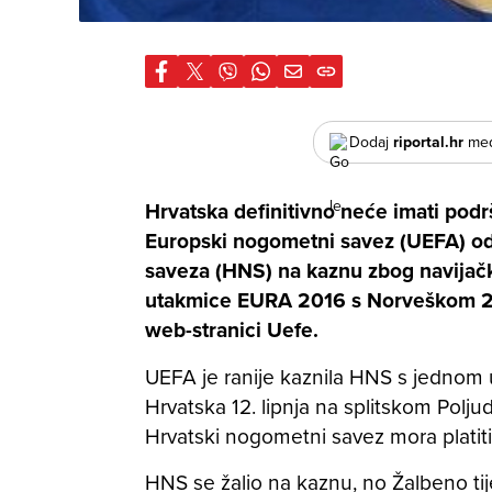
Dodaj
riportal.hr
međ
Hrvatska definitivno neće imati podrš
Europski nogometni savez (UEFA) o
saveza (HNS) na kaznu zbog navijački
utakmice EURA 2016 s Norveškom 28.
web-stranici Uefe.
UEFA je ranije kaznila HNS s jednom
Hrvatska 12. lipnja na splitskom Poljudu
Hrvatski nogometni savez mora platiti
HNS se žalio na kaznu, no Žalbeno tij