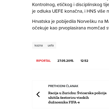
Kontrolnog, etičkog i disciplinskog tij
je odluka UEFE konačna, i HNS više 
Hrvatska je pobijedila Norvešku na Mak
očekuje kao prvoplasirana momčad svo
kazna
uefa
RIPORTAL
27.05.2015.
12:52
PRETHODNI ČLANAK
Racija u Zurichu: Švicarska policija
uhitila šestoricu visokih
dužnosnika FIFA-e