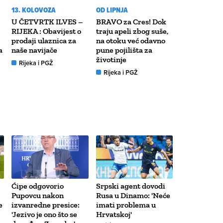
13. KOLOVOZA
OD LIPNJA
U ČETVRTK ILVES –
BRAVO za Cres! Dok
RIJEKA : Obavijest o
traju apeli zbog suše,
prodaji ulaznica za
na otoku već odavno
a
naše navijače
pune pojilišta za
životinje
Rijeka i PGŽ
Rijeka i PGŽ
Ćipe odgovorio
Srpski agent dovodi
Pupovcu nakon
Rusa u Dinamo: 'Neće
e
izvanredne presice:
imati problema u
'Jezivo je ono što se
Hrvatskoj'