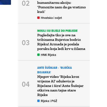
humanitarnu akciju:
‘Pomozite nam da ga vratimo
kući’
Hrvatska i svijet
NOSILI SU BIJELE DO POBJEDE
Pogledajte tko je sve na
tribinama Rujevice bodrio
Rijeku! Armada je poslala
poruku koja ledi krv u žilama
HNK Rijeka
ANTE ŠUŠNJAR - 'RIJEČKA
BOJANKA'
Njegov video ‘Rijeka kroz
vrijeme AI’ oduševio je
Riječane i šire! Ante Šušnjar
otkriva nam tajne stare
Rijeke
Rijeka i PGŽ