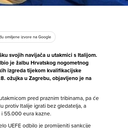
u omiljene izvore na Google
ku svojih navijača u utakmici s Italijom.
dbio je žalbu Hrvatskog nogometnog
h izgreda tijekom kvalifikacijske
 ožujka u Zagrebu, objavljeno je na
 utakmicom pred praznim tribinama, pa će
 protiv Italije igrati bez gledatelja, a
 i 55.000 eura kazne.
elo UEFE odbilo je promijeniti sankcije