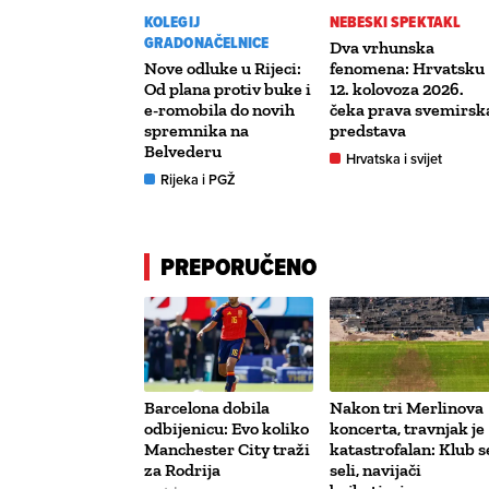
KOLEGIJ
NEBESKI SPEKTAKL
GRADONAČELNICE
Dva vrhunska
Nove odluke u Rijeci:
fenomena: Hrvatsku
Od plana protiv buke i
12. kolovoza 2026.
e-romobila do novih
čeka prava svemirsk
spremnika na
predstava
Belvederu
Hrvatska i svijet
Rijeka i PGŽ
PREPORUČENO
Barcelona dobila
Nakon tri Merlinova
odbijenicu: Evo koliko
koncerta, travnjak je
Manchester City traži
katastrofalan: Klub s
za Rodrija
seli, navijači