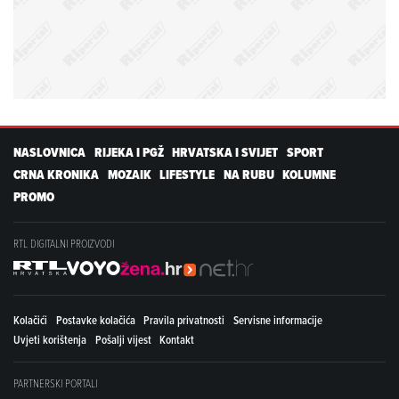
NASLOVNICA
RIJEKA I PGŽ
HRVATSKA I SVIJET
SPORT
CRNA KRONIKA
MOZAIK
LIFESTYLE
NA RUBU
KOLUMNE
PROMO
RTL DIGITALNI PROIZVODI
Kolačići
Postavke kolačića
Pravila privatnosti
Servisne informacije
Uvjeti korištenja
Pošalji vijest
Kontakt
PARTNERSKI PORTALI