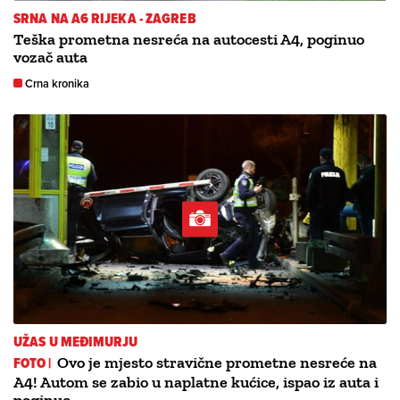
SRNA NA A6 RIJEKA - ZAGREB
Teška prometna nesreća na autocesti A4, poginuo
vozač auta
Crna kronika
UŽAS U MEĐIMURJU
FOTO |
Ovo je mjesto stravične prometne nesreće na
A4! Autom se zabio u naplatne kućice, ispao iz auta i