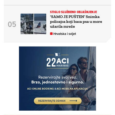
STIGLO SLUŽBENO OBJAŠNJENJE
‘SAMO JE PUŠTEN’ Snimka
policajca koji baca psa u more
užarila mreže
Hrvatska i svijet