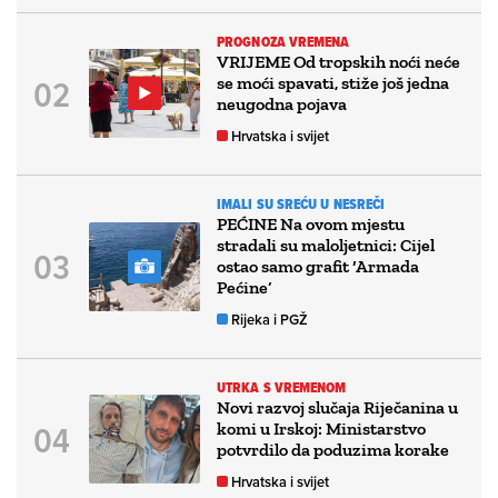
PROGNOZA VREMENA
VRIJEME Od tropskih noći neće
se moći spavati, stiže još jedna
neugodna pojava
Hrvatska i svijet
IMALI SU SREĆU U NESREČI
PEĆINE Na ovom mjestu
stradali su maloljetnici: Cijel
ostao samo grafit ‘Armada
Pećine’
Rijeka i PGŽ
UTRKA S VREMENOM
Novi razvoj slučaja Riječanina u
komi u Irskoj: Ministarstvo
potvrdilo da poduzima korake
Hrvatska i svijet