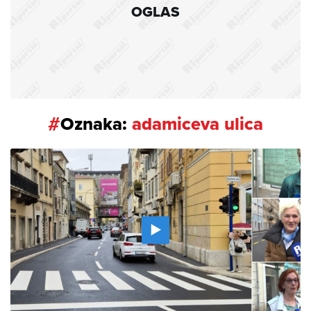
OGLAS
#
Oznaka:
adamiceva ulica