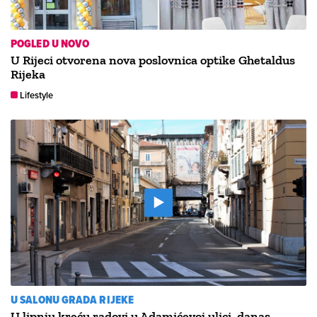
POGLED U NOVO
U Rijeci otvorena nova poslovnica optike Ghetaldus
Rijeka
Lifestyle
U SALONU GRADA RIJEKE
U lipnju kreću radovi u Adamićevoj ulici, danas