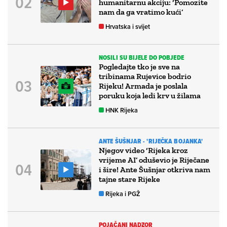
humanitarnu akciju: ‘Pomozite
nam da ga vratimo kući’
Hrvatska i svijet
NOSILI SU BIJELE DO POBJEDE
Pogledajte tko je sve na
tribinama Rujevice bodrio
Rijeku! Armada je poslala
poruku koja ledi krv u žilama
HNK Rijeka
ANTE ŠUŠNJAR - 'RIJEČKA BOJANKA'
Njegov video ‘Rijeka kroz
vrijeme AI’ oduševio je Riječane
i šire! Ante Šušnjar otkriva nam
tajne stare Rijeke
Rijeka i PGŽ
POJAČANI NADZOR