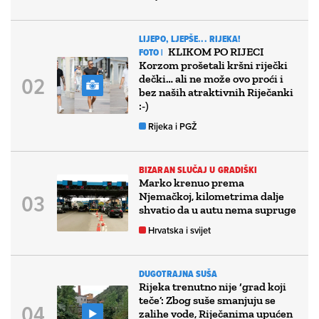
LIJEPO, LJEPŠE... RIJEKA!
KLIKOM PO RIJECI
FOTO |
Korzom prošetali kršni riječki
dečki… ali ne može ovo proći i
bez naših atraktivnih Riječanki
:-)
Rijeka i PGŽ
BIZARAN SLUČAJ U GRADIŠKI
Marko krenuo prema
Njemačkoj, kilometrima dalje
shvatio da u autu nema supruge
Hrvatska i svijet
DUGOTRAJNA SUŠA
Rijeka trenutno nije ‘grad koji
teče’: Zbog suše smanjuju se
zalihe vode, Riječanima upućen