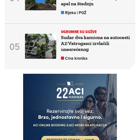
apel na štednju
Rijeka i PGŽ
OGROMNE SU GUŽVE
Sudar dva kamiona na autocesti
A1! Vatrogasci izvlačili
unesrećenog
Crna kronika