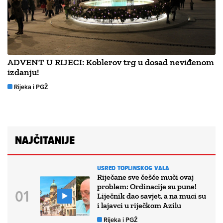
ADVENT U RIJECI: Koblerov trg u dosad neviđenom
izdanju!
Rijeka i PGŽ
NAJČITANIJE
USRED TOPLINSKOG VALA
Riječane sve češće muči ovaj
problem: Ordinacije su pune!
Liječnik dao savjet, a na muci su
i lajavci u riječkom Azilu
Rijeka i PGŽ