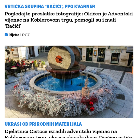
VRTIĆKA SKUPINA ‘RAČIĆI’, PPO KVARNER
Pogledajte preslatke fotografije: Okićen je Adventski
vijenac na Koblerovom trgu, pomogli su i mali
‘Račići’
Rijeka i PGŽ
UKRASI OD PRIRODNIH MATERIJALA
Djelatnici Čistoće izradili adventski vijenac na
Koblerovom trgu, ukrase obojala djeca Dječjeg vrtića