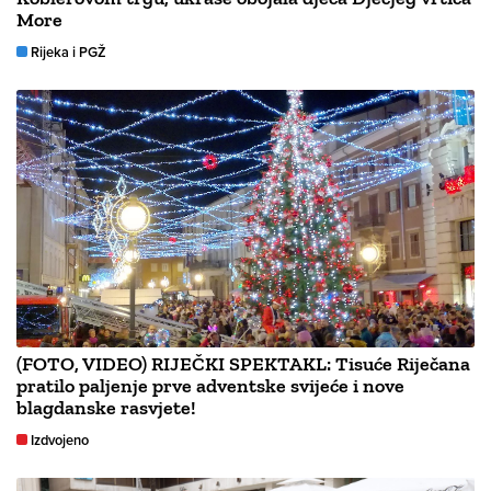
More
Rijeka i PGŽ
(FOTO, VIDEO) RIJEČKI SPEKTAKL: Tisuće Riječana
pratilo paljenje prve adventske svijeće i nove
blagdanske rasvjete!
Izdvojeno