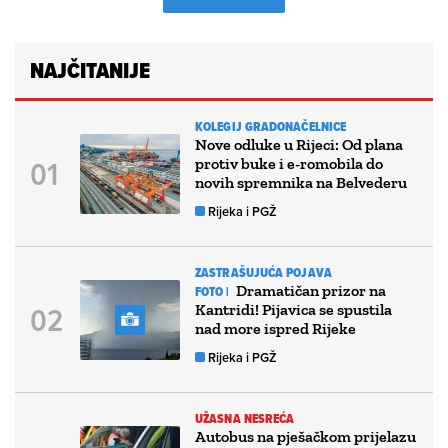
NAJČITANIJE
KOLEGIJ GRADONAČELNICE
Nove odluke u Rijeci: Od plana
protiv buke i e-romobila do
novih spremnika na Belvederu
Rijeka i PGŽ
ZASTRAŠUJUĆA POJAVA
Dramatičan prizor na
FOTO |
Kantridi! Pijavica se spustila
nad more ispred Rijeke
Rijeka i PGŽ
UŽASNA NESREĆA
Autobus na pješačkom prijelazu