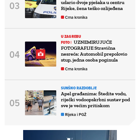
udario dvoje pješaka u centru
Rijeke, žena teško ozlijeđena
Crna kronika
U ZAGREBU
UZNEMIRUJUĆE
FOTO |
FOTOGRAFIJE Stravična
nesreća: Automobil prepolovio
stup, jedna osoba poginula
Crna kronika
SUNŠNO RAZDOBLJE
Apel građanima: Štedite vodu,
riječki vodoopskrbni sustav pod
sve je većim pritiskom
Rijeka i PGŽ