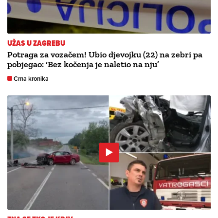
UŽAS U ZAGREBU
Potraga za vozačem! Ubio djevojku (22) na zebri pa
pobjegao: ‘Bez kočenja je naletio na nju’
Crna kronika