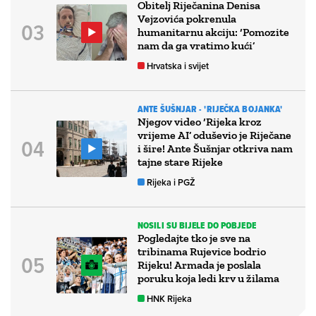
Obitelj Riječanina Denisa
Vejzovića pokrenula
humanitarnu akciju: ‘Pomozite
nam da ga vratimo kući’
Hrvatska i svijet
ANTE ŠUŠNJAR - 'RIJEČKA BOJANKA'
Njegov video ‘Rijeka kroz
vrijeme AI’ oduševio je Riječane
i šire! Ante Šušnjar otkriva nam
tajne stare Rijeke
Rijeka i PGŽ
NOSILI SU BIJELE DO POBJEDE
Pogledajte tko je sve na
tribinama Rujevice bodrio
Rijeku! Armada je poslala
poruku koja ledi krv u žilama
HNK Rijeka