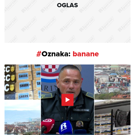
OGLAS
#
Oznaka:
banane