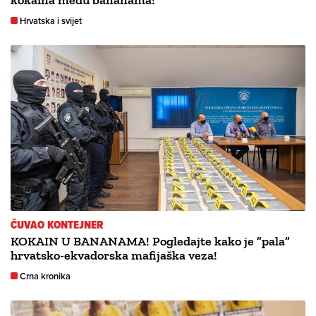
kokaina među bananama!
Hrvatska i svijet
ČUVAO KONTEJNER
KOKAIN U BANANAMA! Pogledajte kako je ”pala”
hrvatsko-ekvadorska mafijaška veza!
Crna kronika