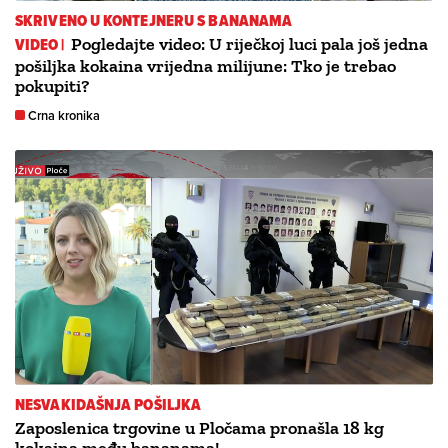
SKRIVENO U KONTEJNERU S BANANAMA
VIDEO |
Pogledajte video: U riječkoj luci pala još jedna
pošiljka kokaina vrijedna milijune: Tko je trebao
pokupiti?
Crna kronika
NESVAKIDAŠNJA POŠILJKA
Zaposlenica trgovine u Pločama pronašla 18 kg