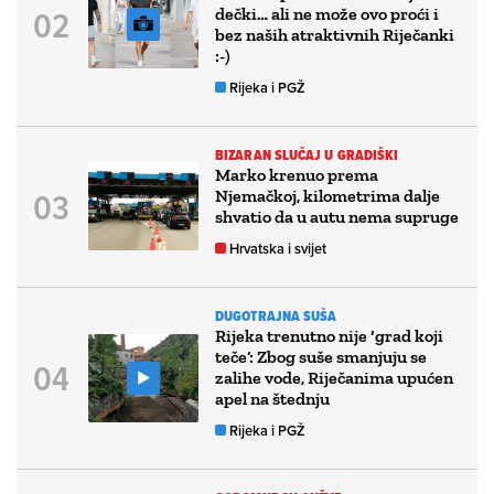
dečki… ali ne može ovo proći i
bez naših atraktivnih Riječanki
:-)
Rijeka i PGŽ
BIZARAN SLUČAJ U GRADIŠKI
Marko krenuo prema
Njemačkoj, kilometrima dalje
shvatio da u autu nema supruge
Hrvatska i svijet
DUGOTRAJNA SUŠA
Rijeka trenutno nije ‘grad koji
teče’: Zbog suše smanjuju se
zalihe vode, Riječanima upućen
apel na štednju
Rijeka i PGŽ