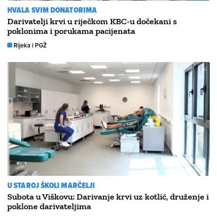
HVALA SVIM DONATORIMA
Darivatelji krvi u riječkom KBC-u dočekani s
poklonima i porukama pacijenata
Rijeka i PGŽ
U STAROJ ŠKOLI MARČELJI
Subota u Viškovu: Darivanje krvi uz kotlić, druženje i
poklone darivateljima