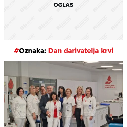
OGLAS
#
Oznaka:
Dan darivatelja krvi