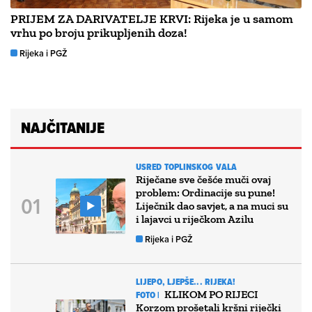
PRIJEM ZA DARIVATELJE KRVI: Rijeka je u samom
vrhu po broju prikupljenih doza!
Rijeka i PGŽ
NAJČITANIJE
USRED TOPLINSKOG VALA
Riječane sve češće muči ovaj
problem: Ordinacije su pune!
Liječnik dao savjet, a na muci su
i lajavci u riječkom Azilu
Rijeka i PGŽ
LIJEPO, LJEPŠE... RIJEKA!
KLIKOM PO RIJECI
FOTO |
Korzom prošetali kršni riječki