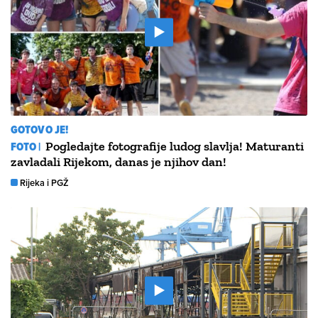
GOTOVO JE!
FOTO |
Pogledajte fotografije ludog slavlja! Maturanti
zavladali Rijekom, danas je njihov dan!
Rijeka i PGŽ