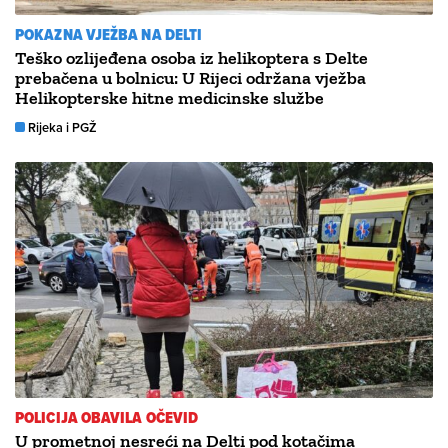
POKAZNA VJEŽBA NA DELTI
Teško ozlijeđena osoba iz helikoptera s Delte
prebačena u bolnicu: U Rijeci održana vježba
Helikopterske hitne medicinske službe
Rijeka i PGŽ
POLICIJA OBAVILA OČEVID
U prometnoj nesreći na Delti pod kotačima