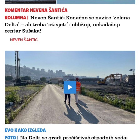
KOMENTAR NEVENA ŠANTIĆA
KOLUMNA |
Neven Šantić: Konačno se nazire ‘zelena
Delta’ – ali treba ‘oživjeti’ i obližnji, nekadašnji
centar Sušaka!
NEVEN ŠANTIĆ
EVO KAKO IZGLEDA
FOTO |
Na Delti se gradi pročišćivač otpadnih voda: