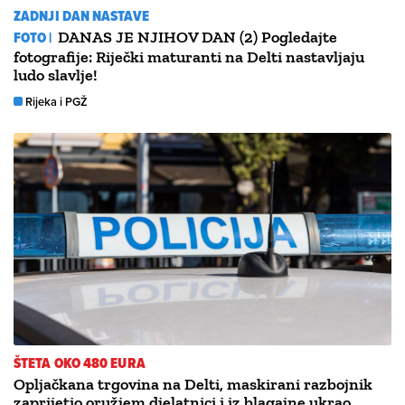
ZADNJI DAN NASTAVE
FOTO |
DANAS JE NJIHOV DAN (2) Pogledajte
fotografije: Riječki maturanti na Delti nastavljaju
ludo slavlje!
Rijeka i PGŽ
ŠTETA OKO 480 EURA
Opljačkana trgovina na Delti, maskirani razbojnik
zaprijetio oružjem djelatnici i iz blagajne ukrao