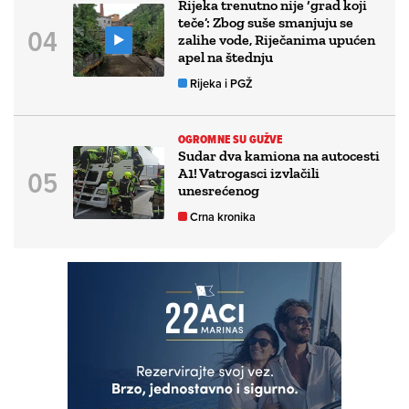
Rijeka trenutno nije ‘grad koji
teče’: Zbog suše smanjuju se
zalihe vode, Riječanima upućen
apel na štednju
Rijeka i PGŽ
OGROMNE SU GUŽVE
Sudar dva kamiona na autocesti
A1! Vatrogasci izvlačili
unesrećenog
Crna kronika