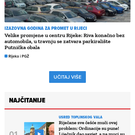
IZAZOVNA GODINA ZA PROMET U RIJECI
Velike promjene u centru Rijeke: Riva konačno bez
automobila, u travnju se zatvara parkiralište
Putnička obala
Rijeka i PGŽ
UČITAJ VIŠE
NAJČITANIJE
USRED TOPLINSKOG VALA
Riječane sve češće muči ovaj
problem: Ordinacije su pune!
Liječnik dao savjet, a na muci su