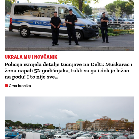
UKRALA MU I NOVČANIK
Policija iznijela detalje tučnjave na Delti: Muškarac i
žena napali 52-godišnjaka, tukli su ga i dok je ležao
na podu! I to nije sve…
Crna kronika