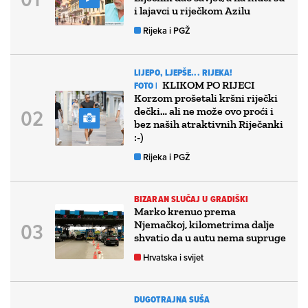
i lajavci u riječkom Azilu
Rijeka i PGŽ
LIJEPO, LJEPŠE... RIJEKA!
KLIKOM PO RIJECI
FOTO |
Korzom prošetali kršni riječki
dečki… ali ne može ovo proći i
bez naših atraktivnih Riječanki
:-)
Rijeka i PGŽ
BIZARAN SLUČAJ U GRADIŠKI
Marko krenuo prema
Njemačkoj, kilometrima dalje
shvatio da u autu nema supruge
Hrvatska i svijet
DUGOTRAJNA SUŠA