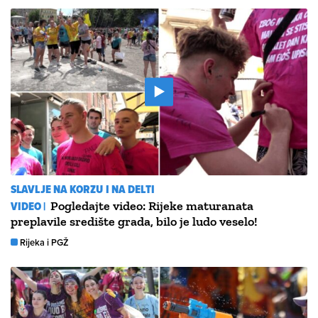
SLAVLJE NA KORZU I NA DELTI
VIDEO |
Pogledajte video: Rijeke maturanata
preplavile središte grada, bilo je ludo veselo!
Rijeka i PGŽ