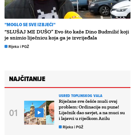
"MOGLO SE SVE IZBJEĆI"
“SLUŠAJ ME DUŠO” Evo što kaže Dino Budmilić koji
je snimio liječnicu koja ga je izvrijeđala
Rijeka i PGŽ
NAJČITANIJE
USRED TOPLINSKOG VALA
Riječane sve češće muči ovaj
problem: Ordinacije su pune!
Liječnik dao savjet, a na muci su
i lajavci u riječkom Azilu
Rijeka i PGŽ