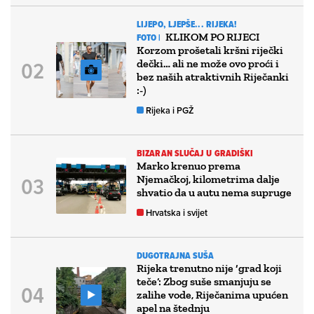
LIJEPO, LJEPŠE... RIJEKA!
KLIKOM PO RIJECI
FOTO |
Korzom prošetali kršni riječki
dečki… ali ne može ovo proći i
bez naših atraktivnih Riječanki
:-)
Rijeka i PGŽ
BIZARAN SLUČAJ U GRADIŠKI
Marko krenuo prema
Njemačkoj, kilometrima dalje
shvatio da u autu nema supruge
Hrvatska i svijet
DUGOTRAJNA SUŠA
Rijeka trenutno nije ‘grad koji
teče’: Zbog suše smanjuju se
zalihe vode, Riječanima upućen
apel na štednju