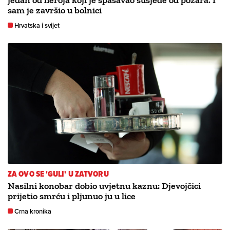
jedan od heroja koji je spašavao susjede od požara. I
sam je završio u bolnici
Hrvatska i svijet
ZA OVO SE 'GULI' U ZATVORU
Nasilni konobar dobio uvjetnu kaznu: Djevojčici
prijetio smrću i pljunuo ju u lice
Crna kronika