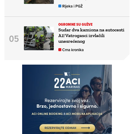
Rijeka i PGŽ
OGROMNE SU GUŽVE
Sudar dva kamiona na autocesti
A1! Vatrogasci izvlačili
unesrećenog
Crna kronika