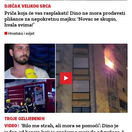
DJEČAK VELIKOG SRCA
Priča koja će vas rasplakati! Dino ne mora prodavati
plišance za nepokretnu majku: ‘Novac se skupio,
hvala svima!’
Hrvatska i svijet
TROJE OZLIJEĐENIH
VIDEO |
‘Bilo me strah, ali mora se pomoći’: Dino je