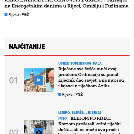
na Energetskim danima u Rijeci, Omišlju i Fužinama
Rijeka i PGŽ
NAJČITANIJE
USRED TOPLINSKOG VALA
Riječane sve češće muči ovaj
problem: Ordinacije su pune!
Liječnik dao savjet, a na muci su
i lajavci u riječkom Azilu
Rijeka i PGŽ
LIJEPO, LJEPŠE... RIJEKA!
KLIKOM PO RIJECI
FOTO |
Korzom prošetali kršni riječki
dečki… ali ne može ovo proći i