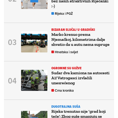
bez naših atraktivnih Riječanki
:-)
Rijeka i PGŽ
BIZARAN SLUČAJ U GRADIŠKI
Marko krenuo prema
Njemačkoj, kilometrima dalje
shvatio da u autu nema supruge
Hrvatska i svijet
OGROMNE SU GUŽVE
Sudar dva kamiona na autocesti
A1! Vatrogasci izvlačili
unesrećenog
Crna kronika
DUGOTRAJNA SUŠA
Rijeka trenutno nije ‘grad koji
teče’: Zbog suše smanjuju se