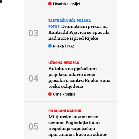
a
Hrvatska i svijet
ZASTRAŠUJUĆA POJAVA
Dramatičan prizor na
FOTO |
Kantridi! Pijavica se spustila
nad more ispred Rijeke
Rijeka i PGŽ
UŽASNA NESREĆA
Autobus na pješačkom
prijelazu udario dvoje
pješaka u centru Rijeke, žena
teško ozlijeđena
Crna kronika
POJAČANI NADZOR
Milijunske kazne usred
sezone: Pogledajte kako
inspekcija zapečaćuje
apartmane i kuće za odmor