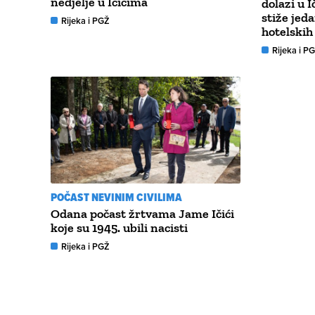
nedjelje u Ičićima
dolazi u I
stiže jed
Rijeka i PGŽ
hotelskih
Rijeka i P
POČAST NEVINIM CIVILIMA
Odana počast žrtvama Jame Ičići
koje su 1945. ubili nacisti
Rijeka i PGŽ