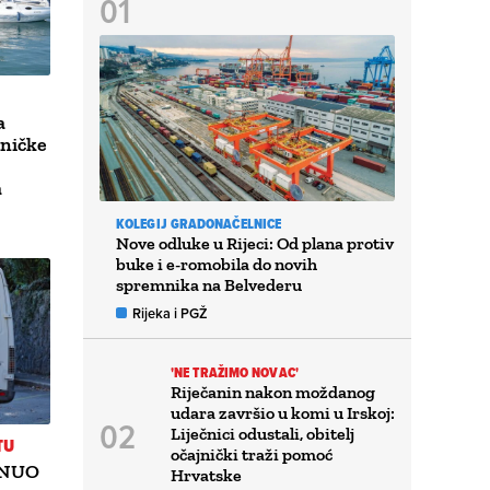
a
oničke
a
KOLEGIJ GRADONAČELNICE
Nove odluke u Rijeci: Od plana protiv
buke i e-romobila do novih
spremnika na Belvederu
Rijeka i PGŽ
'NE TRAŽIMO NOVAC'
Riječanin nakon moždanog
udara završio u komi u Irskoj:
Liječnici odustali, obitelj
TU
očajnički traži pomoć
RNUO
Hrvatske