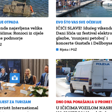
JE OTPADA
EVO ŠTO VAS SVE OČEKUJE
nda najavljena velika
IČIĆI SLAVE! Idućeg vikend
čićima: Ronioci iz cijele
Dani Ičića uz festival elektr
ste podmorje
glazbe, ‘munjeni petoboj’ i
koncerte Gustafa i Dellboys
GŽ
Rijeka i PGŽ
IJEST ZA TURIZAM
DNO DNA PONAŠANJA U PROME
riott International
U IČIĆIMA VOZILOM NAS