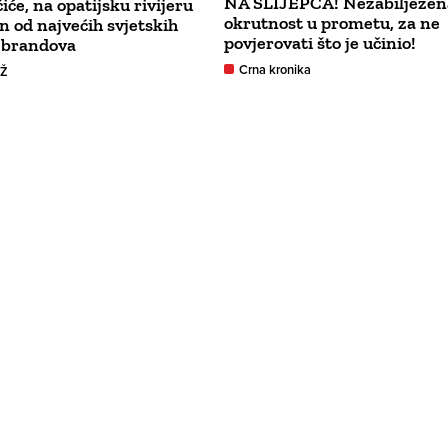
NA SLIJEPCA! Nezabilježen
čiće, na opatijsku rivijeru
okrutnost u prometu, za ne
an od najvećih svjetskih
povjerovati što je učinio!
 brandova
Crna kronika
GŽ