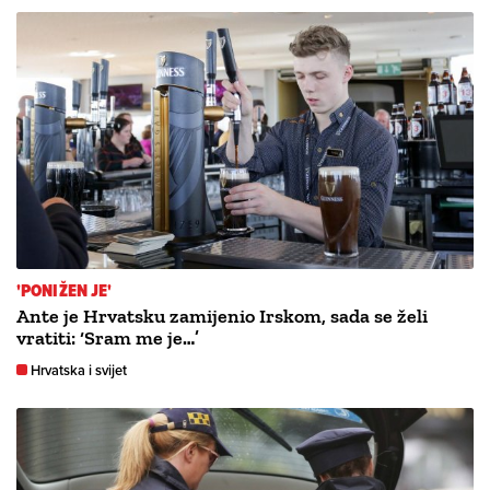
'PONIŽEN JE'
Ante je Hrvatsku zamijenio Irskom, sada se želi
vratiti: ‘Sram me je…’
Hrvatska i svijet