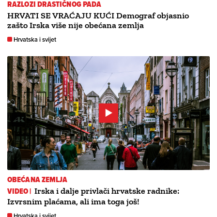
RAZLOZI DRASTIČNOG PADA
HRVATI SE VRAĆAJU KUĆI Demograf objasnio
zašto Irska više nije obećana zemlja
Hrvatska i svijet
OBEĆANA ZEMLJA
VIDEO |
Irska i dalje privlači hrvatske radnike:
Izvrsnim plaćama, ali ima toga još!
Hrvatska i svijet