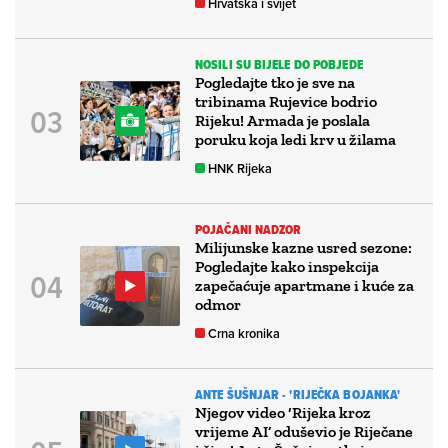
Hrvatska i svijet
NOSILI SU BIJELE DO POBJEDE
Pogledajte tko je sve na
tribinama Rujevice bodrio
Rijeku! Armada je poslala
poruku koja ledi krv u žilama
HNK Rijeka
POJAČANI NADZOR
Milijunske kazne usred sezone:
Pogledajte kako inspekcija
zapečaćuje apartmane i kuće za
odmor
Crna kronika
ANTE ŠUŠNJAR - 'RIJEČKA BOJANKA'
Njegov video ‘Rijeka kroz
vrijeme AI’ oduševio je Riječane