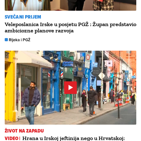
SVEČANI PRIJEM
Veleposlanica Irske u posjetu PGŽ : Župan predstavio
ambiciozne planove razvoja
Rijeka i PGŽ
ŽIVOT NA ZAPADU
VIDEO |
Hrana u Irskoj jeftinija nego u Hrvatskoj: