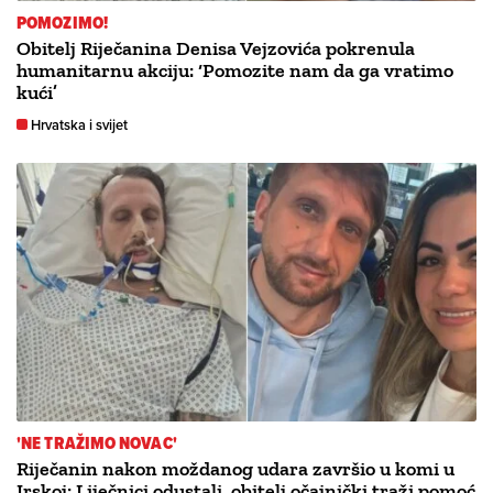
POMOZIMO!
Obitelj Riječanina Denisa Vejzovića pokrenula
humanitarnu akciju: ‘Pomozite nam da ga vratimo
kući’
Hrvatska i svijet
'NE TRAŽIMO NOVAC'
Riječanin nakon moždanog udara završio u komi u
Irskoj: Liječnici odustali, obitelj očajnički traži pomoć