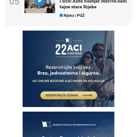
i šire! Ante Šušnjar otkriva nam
tajne stare Rijeke
Rijeka i PGŽ