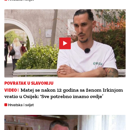
POVRATAK U SLAVONIJU
VIDEO |
Matej se nakon 12 godina sa ženom Irkinjom
vratio u Osijek: ‘Sve potrebno imamo ovdje’
Hrvatska i svijet