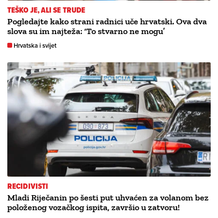
TEŠKO JE, ALI SE TRUDE
Pogledajte kako strani radnici uče hrvatski. Ova dva
slova su im najteža: ‘To stvarno ne mogu’
Hrvatska i svijet
RECIDIVISTI
Mladi Riječanin po šesti put uhvaćen za volanom bez
položenog vozačkog ispita, završio u zatvoru!