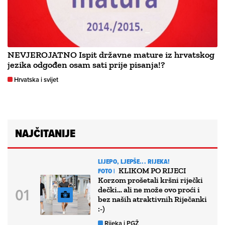
NEVJEROJATNO Ispit državne mature iz hrvatskog
jezika odgođen osam sati prije pisanja!?
Hrvatska i svijet
NAJČITANIJE
LIJEPO, LJEPŠE... RIJEKA!
KLIKOM PO RIJECI
FOTO |
Korzom prošetali kršni riječki
dečki… ali ne može ovo proći i
bez naših atraktivnih Riječanki
:-)
Rijeka i PGŽ