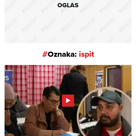
OGLAS
#
Oznaka:
ispit