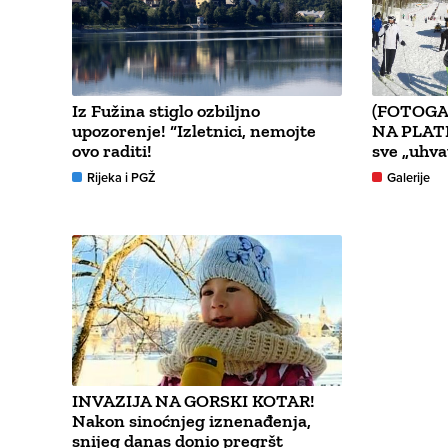
Iz Fužina stiglo ozbiljno
(FOTOGA
upozorenje! “Izletnici, nemojte
NA PLATK
ovo raditi!
sve „uhva
Rijeka i PGŽ
Galerije
INVAZIJA NA GORSKI KOTAR!
Nakon sinoćnjeg iznenađenja,
snijeg danas donio pregršt