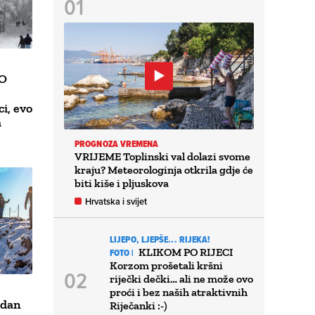
IO
ci, evo
a
PROGNOZA VREMENA
VRIJEME Toplinski val dolazi svome
kraju? Meteorologinja otkrila gdje će
biti kiše i pljuskova
Hrvatska i svijet
LIJEPO, LJEPŠE... RIJEKA!
KLIKOM PO RIJECI
FOTO |
Korzom prošetali kršni
riječki dečki… ali ne može ovo
proći i bez naših atraktivnih
 dan
Riječanki :-)