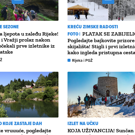
E SEZONE
KREĆU ZIMSKE RADOSTI
 ljepota u zaleđu Rijeke!
FOTO |
PLATAK SE ZABIJEL
 i Vražji prolaz nakon
Pogledajte bajkovite prizore
čekali prve izletnike iz
skijališta! Stigli i prvi izletni
vatske
kako izgleda pristupna cest
GŽ
Rijeka i PGŽ
D KOJE ZASTAJE DAH
IZLET NA UČKU
e vruuuće, pogledajte
KOJA UŽIVANCIJA! Sunčan