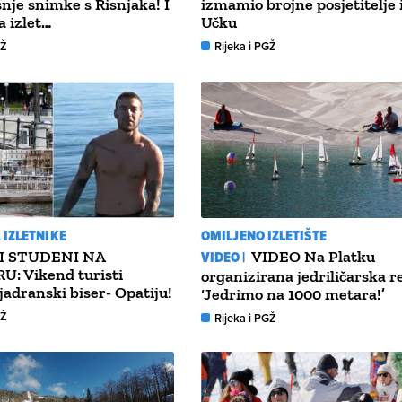
nje snimke s Risnjaka! I
izmamio brojne posjetitelje 
a izlet…
Učku
GŽ
Rijeka i PGŽ
IZLETNIKE
OMILJENO IZLETIŠTE
 STUDENI NA
VIDEO |
VIDEO Na Platku
: Vikend turisti
organizirana jedriličarska r
 jadranski biser- Opatiju!
‘Jedrimo na 1000 metara!’
GŽ
Rijeka i PGŽ