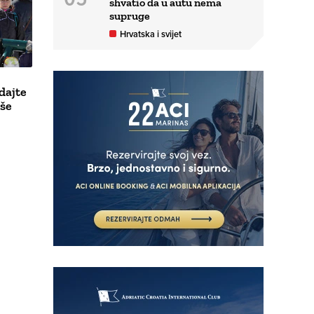
shvatio da u autu nema
supruge
Hrvatska i svijet
dajte
aše