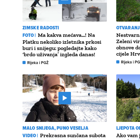
ZIMSKE RADOSTI
OTVARANJ
FOTO |
Ma kakva mećava…! Na
Nestvarna
Zeleni vir
Platku nekoliko izletnika prkosi
obnove do
buri i snijegu: pogledajte kako
cijele Hr
‘brdo uživanja’ izgleda danas!
Rijeka i P
Rijeka i PGŽ
MALO SNIJEGA, PUNO VESELJA
LJEPOTA O
VIDEO |
Prekrasna sunčana subota
Ako vam j