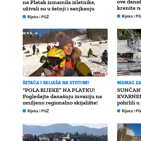
ove današ
na Platak izmamila izletnike,
krenite n
uživali su u šetnji i sanjkanju
Rijeka i P
Rijeka i PGŽ
ŠETAČA I SKIJAŠA NA STOTINE!
MAMAC ZA 
“POLA RIJEKE” NA PLATKU!
SUNČANI
Pogledajte današnju invaziju na
KVARNERU
omiljeno regionalno skijalište!
pohrlili u
Rijeka i PGŽ
Rijeka i P