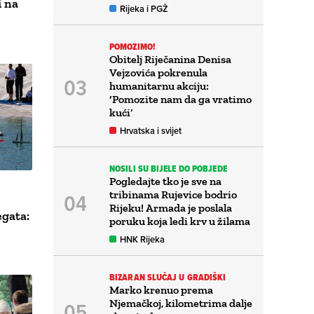
i na
Rijeka i PGŽ
POMOZIMO!
Obitelj Riječanina Denisa
Vejzovića pokrenula
humanitarnu akciju:
‘Pomozite nam da ga vratimo
kući’
Hrvatska i svijet
NOSILI SU BIJELE DO POBJEDE
Pogledajte tko je sve na
tribinama Rujevice bodrio
Rijeku! Armada je poslala
egata:
poruku koja ledi krv u žilama
HNK Rijeka
BIZARAN SLUČAJ U GRADIŠKI
Marko krenuo prema
Njemačkoj, kilometrima dalje