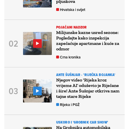
pljuskova
Hrvatska i svijet
POJAČANI NADZOR
Milijunske kazne usred sezone:
Pogledajte kako inspekcija
zapečaćuje apartmane i kuće za
odmor
Crna kronika
ANTE ŠUŠNJAR - 'RIJEČKA BOJANKA'
Njegov video ‘Rijeka kroz
vrijeme AI’ oduševio je Riječane
i šire! Ante Šušnjar otkriva nam
tajne stare Rijeke
Rijeka i PGŽ
USKORO I 'GROBNIK CAR SHOW'
Na Grobniku automobilska