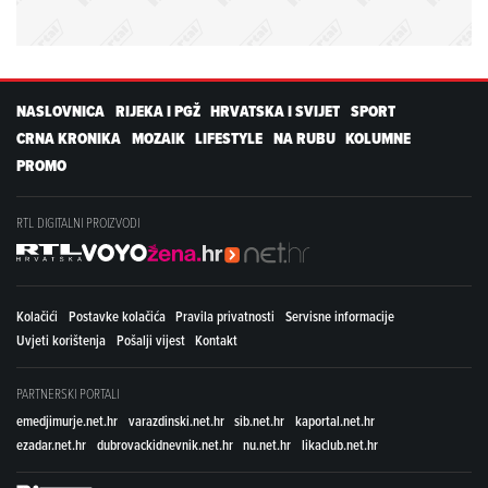
NASLOVNICA
RIJEKA I PGŽ
HRVATSKA I SVIJET
SPORT
CRNA KRONIKA
MOZAIK
LIFESTYLE
NA RUBU
KOLUMNE
PROMO
RTL DIGITALNI PROIZVODI
Kolačići
Postavke kolačića
Pravila privatnosti
Servisne informacije
Uvjeti korištenja
Pošalji vijest
Kontakt
PARTNERSKI PORTALI
emedjimurje.net.hr
varazdinski.net.hr
sib.net.hr
kaportal.net.hr
ezadar.net.hr
dubrovackidnevnik.net.hr
nu.net.hr
likaclub.net.hr