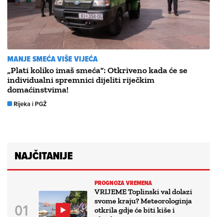
MANJE SMEĆA VIŠE VIJEĆA
„Plati koliko imaš smeća“: Otkriveno kada će se
individualni spremnici dijeliti riječkim
domaćinstvima!
Rijeka i PGŽ
NAJČITANIJE
PROGNOZA VREMENA
VRIJEME Toplinski val dolazi
svome kraju? Meteorologinja
otkrila gdje će biti kiše i