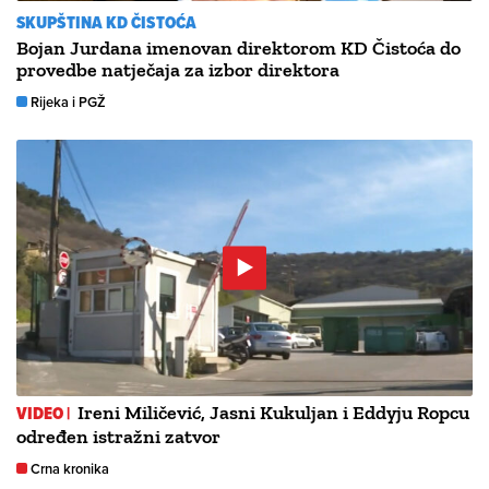
SKUPŠTINA KD ČISTOĆA
Bojan Jurdana imenovan direktorom KD Čistoća do
provedbe natječaja za izbor direktora
Rijeka i PGŽ
VIDEO |
Ireni Miličević, Jasni Kukuljan i Eddyju Ropcu
određen istražni zatvor
Crna kronika