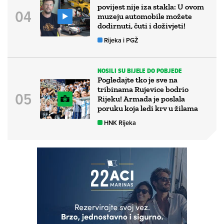
povijest nije iza stakla: U ovom
muzeju automobile možete
dodirnuti, čuti i doživjeti!
Rijeka i PGŽ
NOSILI SU BIJELE DO POBJEDE
Pogledajte tko je sve na
tribinama Rujevice bodrio
Rijeku! Armada je poslala
poruku koja ledi krv u žilama
HNK Rijeka