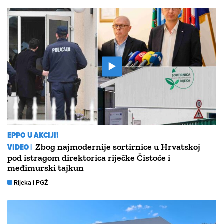
EPPO U AKCIJI!
VIDEO |
Zbog najmodernije sortirnice u Hrvatskoj
pod istragom direktorica riječke Čistoće i
međimurski tajkun
Rijeka i PGŽ