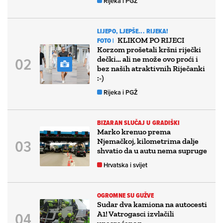
Rijeka i PGŽ
LIJEPO, LJEPŠE... RIJEKA!
KLIKOM PO RIJECI
FOTO |
Korzom prošetali kršni riječki
dečki… ali ne može ovo proći i
bez naših atraktivnih Riječanki
:-)
Rijeka i PGŽ
BIZARAN SLUČAJ U GRADIŠKI
Marko krenuo prema
Njemačkoj, kilometrima dalje
shvatio da u autu nema supruge
Hrvatska i svijet
OGROMNE SU GUŽVE
Sudar dva kamiona na autocesti
A1! Vatrogasci izvlačili