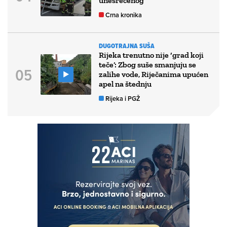
unesrećenog
Crna kronika
DUGOTRAJNA SUŠA
Rijeka trenutno nije ‘grad koji
teče’: Zbog suše smanjuju se
zalihe vode, Riječanima upućen
apel na štednju
Rijeka i PGŽ