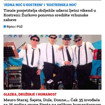
'JEDNA NOĆ U KOSTRENI' I 'KOSTRENSKA NOĆ'
Tisuće posjetitelja obilježile udarni ljetni vikend u
Kostreni: Žurkovo ponovno središte vrhunske
zabave
Rijeka i PGŽ
GLAZBA, DRUŽENJE I HUMANOST
Mauro Staraj, Šajeta, Dule, Donne…. Čak 35 izvođača
za 35 godina grupe Fiesta na velikom humanitarnom