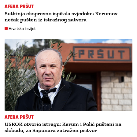
AFERA PRŠUT
Sutkinja ekspresno ispitala svjedoke: Kerumov
nećak pušten iz istražnog zatvora
Hrvatska i svijet
AFERA PRŠUT
USKOK otvorio istragu: Kerum i Polić pušteni na
slobodu, za Sapunara zatražen pritvor