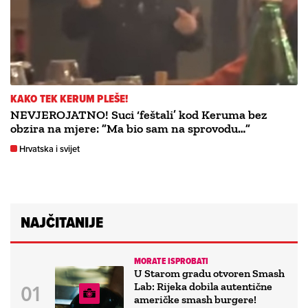
KAKO TEK KERUM PLEŠE!
NEVJEROJATNO! Suci ‘feštali’ kod Keruma bez
obzira na mjere: ”Ma bio sam na sprovodu…”
Hrvatska i svijet
NAJČITANIJE
MORATE ISPROBATI
U Starom gradu otvoren Smash
Lab: Rijeka dobila autentične
američke smash burgere!