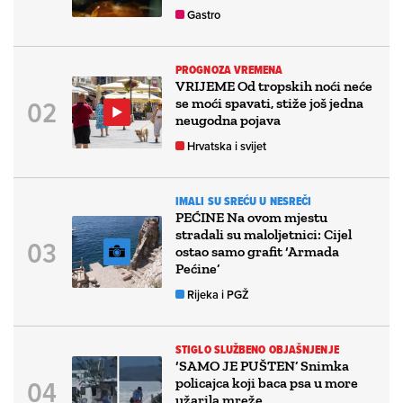
Gastro
PROGNOZA VREMENA
VRIJEME Od tropskih noći neće
se moći spavati, stiže još jedna
neugodna pojava
Hrvatska i svijet
IMALI SU SREĆU U NESREČI
PEĆINE Na ovom mjestu
stradali su maloljetnici: Cijel
ostao samo grafit ‘Armada
Pećine’
Rijeka i PGŽ
STIGLO SLUŽBENO OBJAŠNJENJE
‘SAMO JE PUŠTEN’ Snimka
policajca koji baca psa u more
užarila mreže