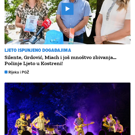
LJETO ISPUNJENO DOGAĐAJIMA
Silente, Grdović, Miach i još mnoštvo zbivanja…
Počinje Ljeto u Kostreni!
Rijeka i PGŽ