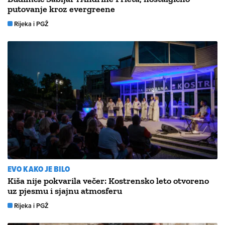
putovanje kroz evergreene
Rijeka i PGŽ
EVO KAKO JE BILO
Kiša nije pokvarila večer: Kostrensko leto otvoreno
uz pjesmu i sjajnu atmosferu
Rijeka i PGŽ