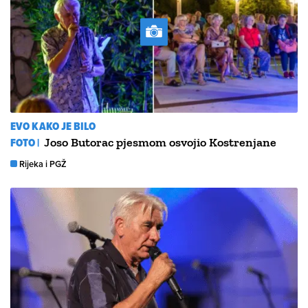
EVO KAKO JE BILO
FOTO |
Joso Butorac pjesmom osvojio Kostrenjane
Rijeka i PGŽ