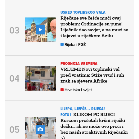
USRED TOPLINSKOG VALA
Riječane sve češće muči ovaj
problem: Ordinacije su pune!
Liječnik dao savjet, a na muci su
i lajavci u riječkom Azilu
Rijeka i PGŽ
PROGNOZA VREMENA
VRIJEME Novi toplinski val
pred vratima: Stiže vruć i suh
zrak sa sjevera Afrike
Hrvatska i svijet
LIJEPO, LJEPŠE... RIJEKA!
KLIKOM PO RIJECI
FOTO |
Korzom prošetali kršni riječki
dečki… ali ne može ovo proći i
bez naših atraktivnih Riječanki
:-)