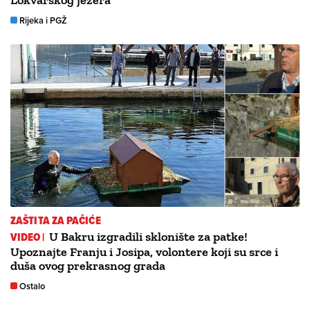
Lokvarskog jezera
Rijeka i PGŽ
ZAŠTITA ZA PAČIĆE
VIDEO |
U Bakru izgradili sklonište za patke!
Upoznajte Franju i Josipa, volontere koji su srce i
duša ovog prekrasnog grada
Ostalo