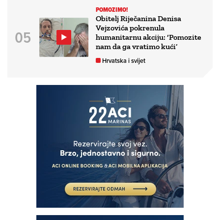
POMOZIMO!
Obitelj Riječanina Denisa
Vejzovića pokrenula
humanitarnu akciju: ‘Pomozite
nam da ga vratimo kući’
Hrvatska i svijet