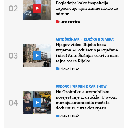
Pogledajte kako inspekcija
zapečaćuje apartmane i kuće za
odmor
Crna kronika
ANTE ŠUŠNJAR - 'RIJEČKA BOJANKA'
Njegov video ‘Rijeka kroz
vrijeme AI’ oduševio je Riječane
i šire! Ante Šušnjar otkriva nam
tajne stare Rijeke
Rijeka i PGŽ
USKORO I 'GROBNIK CAR SHOW'
Na Grobniku automobilska
povijest nije iza stakla: U ovom
muzeju automobile možete
dodirnuti, čuti i doživjeti!
Rijeka i PGŽ