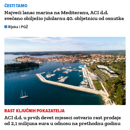
ČESTITAMO
Najveći lanac marina na Mediteranu, ACI d.d.
svečano obilježio jubilarnu 40. obljetnicu od osnutka
Rijeka i PGŽ
RAST KLJUČNIH POKAZATELJA
ACI d.d. u prvih devet mjeseci ostvario rast prodaje
od 2,1 milijuna eura u odnosu na prethodnu godinu