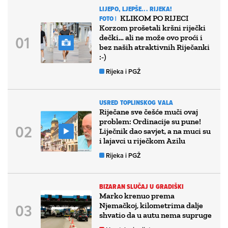
LIJEPO, LJEPŠE... RIJEKA!
KLIKOM PO RIJECI
FOTO |
Korzom prošetali kršni riječki
dečki… ali ne može ovo proći i
bez naših atraktivnih Riječanki
:-)
Rijeka i PGŽ
USRED TOPLINSKOG VALA
Riječane sve češće muči ovaj
problem: Ordinacije su pune!
Liječnik dao savjet, a na muci su
i lajavci u riječkom Azilu
Rijeka i PGŽ
BIZARAN SLUČAJ U GRADIŠKI
Marko krenuo prema
Njemačkoj, kilometrima dalje
shvatio da u autu nema supruge