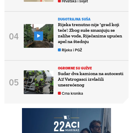
Hrvatska i svijet
DUGOTRAJNA SUŠA
Rijeka trenutno nije ‘grad koji
teče’: Zbog suše smanjuju se
zalihe vode, Riječanima upućen
apel na štednju
Rijeka i PGŽ
OGROMNE SU GUŽVE
Sudar dva kamiona na autocesti
A1! Vatrogasci izvlačili
unesrećenog
Crna kronika