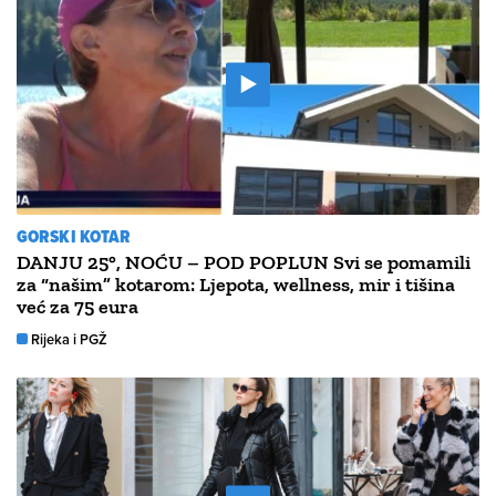
GORSKI KOTAR
DANJU 25°, NOĆU – POD POPLUN Svi se pomamili
za “našim” kotarom: Ljepota, wellness, mir i tišina
već za 75 eura
Rijeka i PGŽ