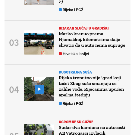
:-)
Rijeka i PGŽ
BIZARAN SLUČAJ U GRADIŠKI
Marko krenuo prema
Njemačkoj, kilometrima dalje
shvatio da u autu nema supruge
Hrvatska i svijet
DUGOTRAJNA SUŠA
Rijeka trenutno nije ‘grad koji
teče’: Zbog suše smanjuju se
zalihe vode, Riječanima upućen
apel na štednju
Rijeka i PGŽ
OGROMNE SU GUŽVE
Sudar dva kamiona na autocesti
A1! Vatrogasci izvlačili