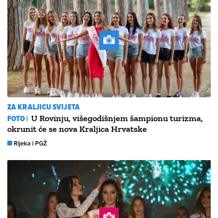
ZA KRALJICU SVIJETA
FOTO |
U Rovinju, višegodišnjem šampionu turizma,
okrunit će se nova Kraljica Hrvatske
Rijeka i PGŽ