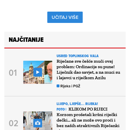
UČITAJ VIŠE
NAJČITANIJE
USRED TOPLINSKOG VALA
Riječane sve češće muči ovaj
problem: Ordinacije su pune!
Liječnik dao savjet, a na muci su
i lajavci u riječkom Azilu
Rijeka i PGŽ
LIJEPO, LJEPŠE... RIJEKA!
KLIKOM PO RIJECI
FOTO |
Korzom prošetali kršni riječki
dečki… ali ne može ovo proći i
bez naših atraktivnih Riječanki