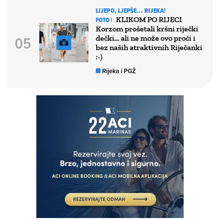
LIJEPO, LJEPŠE... RIJEKA!
KLIKOM PO RIJECI
FOTO |
Korzom prošetali kršni riječki
dečki… ali ne može ovo proći i
bez naših atraktivnih Riječanki
:-)
Rijeka i PGŽ