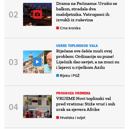
Drama na Pećinama: Urušio se
balkon, stradala dva
maloljetnika. Vatrogasci ih
izvukli iz ruševina
Crna kronika
USRED TOPLINSKOG VALA
Riječane sve češće muči ovaj
problem: Ordinacije su pune!
Liječnik dao savjet, a na muci su
i lajavci u riječkom Azilu
Rijeka i PGŽ
PROGNOZA VREMENA
VRIJEME Novi toplinski val
pred vratima: Stiže vruć i suh
zrak sa sjevera Afrike
Hrvatska i svijet