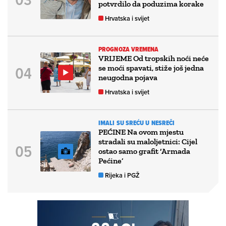
potvrdilo da poduzima korake
Hrvatska i svijet
PROGNOZA VREMENA
VRIJEME Od tropskih noći neće
se moći spavati, stiže još jedna
neugodna pojava
Hrvatska i svijet
IMALI SU SREĆU U NESREČI
PEĆINE Na ovom mjestu
stradali su maloljetnici: Cijel
ostao samo grafit ‘Armada
Pećine’
Rijeka i PGŽ