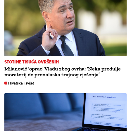
STOTINE TISUĆA OVRŠENIH
Milanović ‘oprao’ Vladu zbog ovrha: ‘Neka produlje
moratorij do pronalaska trajnog rješenja’
Hrvatska i svijet