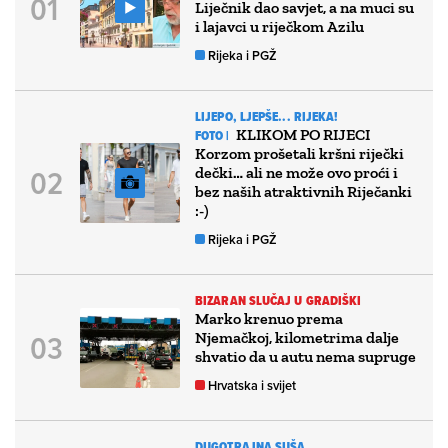
Liječnik dao savjet, a na muci su
i lajavci u riječkom Azilu
Rijeka i PGŽ
LIJEPO, LJEPŠE... RIJEKA!
KLIKOM PO RIJECI
FOTO |
Korzom prošetali kršni riječki
dečki… ali ne može ovo proći i
bez naših atraktivnih Riječanki
:-)
Rijeka i PGŽ
BIZARAN SLUČAJ U GRADIŠKI
Marko krenuo prema
Njemačkoj, kilometrima dalje
shvatio da u autu nema supruge
Hrvatska i svijet
DUGOTRAJNA SUŠA