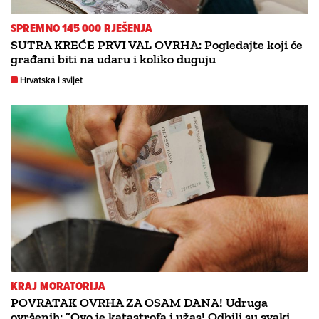
SPREMNO 145 000 RJEŠENJA
SUTRA KREĆE PRVI VAL OVRHA: Pogledajte koji će
građani biti na udaru i koliko duguju
Hrvatska i svijet
KRAJ MORATORIJA
POVRATAK OVRHA ZA OSAM DANA! Udruga
ovršenih: ”Ovo je katastrofa i užas! Odbili su svaki