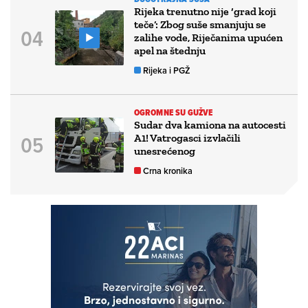
Rijeka trenutno nije ‘grad koji
teče’: Zbog suše smanjuju se
zalihe vode, Riječanima upućen
apel na štednju
Rijeka i PGŽ
OGROMNE SU GUŽVE
Sudar dva kamiona na autocesti
A1! Vatrogasci izvlačili
unesrećenog
Crna kronika