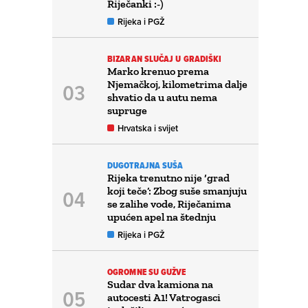
Riječanki :-)
Rijeka i PGŽ
BIZARAN SLUČAJ U GRADIŠKI
Marko krenuo prema
Njemačkoj, kilometrima dalje
shvatio da u autu nema
supruge
Hrvatska i svijet
DUGOTRAJNA SUŠA
Rijeka trenutno nije ‘grad
koji teče’: Zbog suše smanjuju
se zalihe vode, Riječanima
upućen apel na štednju
Rijeka i PGŽ
OGROMNE SU GUŽVE
Sudar dva kamiona na
autocesti A1! Vatrogasci