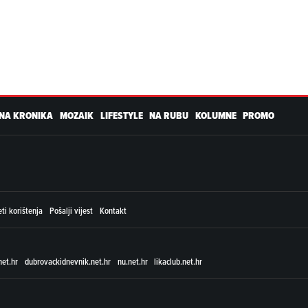
NA KRONIKA
MOZAIK
LIFESTYLE
NA RUBU
KOLUMNE
PROMO
ti korištenja
Pošalji vijest
Kontakt
net.hr
dubrovackidnevnik.net.hr
nu.net.hr
likaclub.net.hr