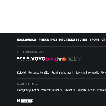
NASLOVNICA
RIJEKA I PGŽ
HRVATSKA I SVIJET
SPORT
CR
RTL DIGITALNI PROIZVODI
Kolačići
Postavke kolačića
Pravila privatnosti
Servisne informacije
Uvje
PARTNERSKI PORTALI
emedjimurje.net.hr
varazdinski.net.hr
sib.net.hr
kaportal.net.hr
ezadar.