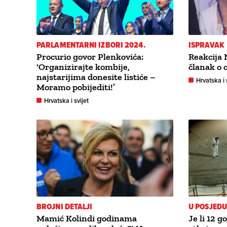
PARLAMENTARNI IZBORI 2024.
ISPRAVAK
Procurio govor Plenkovića:
Reakcija 
‘Organizirajte kombije,
članak o 
najstarijima donesite listiće –
Hrvatska i 
Moramo pobijediti!’
Hrvatska i svijet
BROJNI DETALJI
U POSJED
Mamić Kolindi godinama
Je li 12 