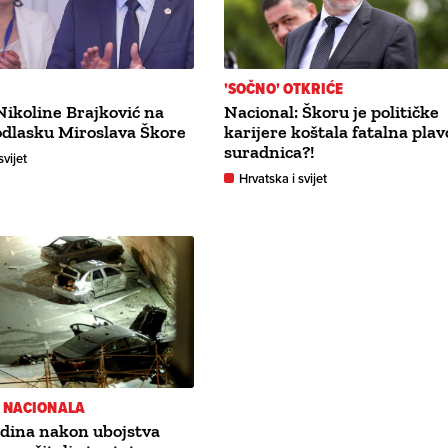
'SOČNO' OTKRIĆE
Nikoline Brajković na
Nacional: Škoru je političke
odlasku Miroslava Škore
karijere koštala fatalna pla
suradnica?!
svijet
Hrvatska i svijet
U NACIONALA
godina nakon ubojstva