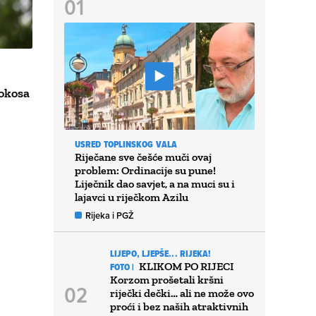
vokosa
USRED TOPLINSKOG VALA
Riječane sve češće muči ovaj
problem: Ordinacije su pune!
Liječnik dao savjet, a na muci su i
lajavci u riječkom Azilu
Rijeka i PGŽ
LIJEPO, LJEPŠE... RIJEKA!
KLIKOM PO RIJECI
FOTO |
Korzom prošetali kršni
riječki dečki… ali ne može ovo
proći i bez naših atraktivnih