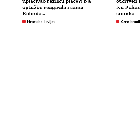
uplaćivao razliku plaće?! Na
otkriven 
optužbe reagirala i sama
Ivu Pukan
Kolinda…
snimka
Hrvatska i svijet
Crna kroni