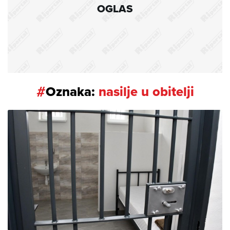
OGLAS
#
Oznaka:
nasilje u obitelji