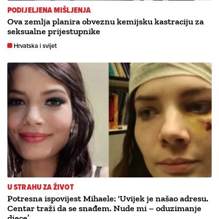
PODIJELJENA MIŠLJENJA
Ova zemlja planira obveznu kemijsku kastraciju za
seksualne prijestupnike
Hrvatska i svijet
U STRAHU ZA ŽIVOT
Potresna ispovijest Mihaele: ‘Uvijek je našao adresu.
Centar traži da se snađem. Nude mi – oduzimanje
djece’