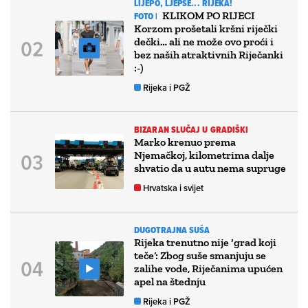
LIJEPO, LJEPŠE... RIJEKA!
KLIKOM PO RIJECI
FOTO |
Korzom prošetali kršni riječki
dečki… ali ne može ovo proći i
bez naših atraktivnih Riječanki
:-)
Rijeka i PGŽ
BIZARAN SLUČAJ U GRADIŠKI
Marko krenuo prema
Njemačkoj, kilometrima dalje
shvatio da u autu nema supruge
Hrvatska i svijet
DUGOTRAJNA SUŠA
Rijeka trenutno nije ‘grad koji
teče’: Zbog suše smanjuju se
zalihe vode, Riječanima upućen
apel na štednju
Rijeka i PGŽ