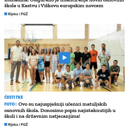
škola u Kastvu i Viškovu europskim novcem
Rijeka i PGŽ
ČESTITKE
FOTO |
Ovo su najuspješniji učenici matuljskih
osnovnih škola. Donosimo popis najistaknutijih u
školi i na državnim natjecanjima!
Rijeka i PGŽ