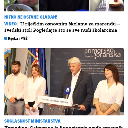
NITKO NE OSTANE GLADAN!
VIDEO |
U riječkim osnovnim školama za marendu –
švedski stol! Pogledajte što se sve nudi školarcima
Rijeka i PGŽ
SUGLASNOST MINISTARSTVA
Komadina: Osigurano je financiranje novih osnovnih