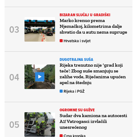
BIZARAN SLUČAJ U GRADIŠKI
Marko krenuo prema
Njemačkoj, kilometrima dalje
shvatio da u autu nema supruge
Hrvatska i svijet
DUGOTRAJNA SUŠA
Rijeka trenutno nije ‘grad koji
teče’: Zbog suše smanjuju se
zalihe vode, Riječanima upućen
apel na štednju
Rijeka i PGŽ
OGROMNE SU GUŽVE
Sudar dva kamiona na autocesti
A1! Vatrogasci izvlačili
unesrećenog
Crna kronika