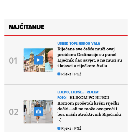
NAJČITANIJE
USRED TOPLINSKOG VALA
Riječane sve češće muči ovaj
problem: Ordinacije su pune!
Liječnik dao savjet, a na muci su
i lajavci u riječkom Azilu
Rijeka i PGŽ
LIJEPO, LJEPŠE... RIJEKA!
KLIKOM PO RIJECI
FOTO |
Korzom prošetali kršni riječki
dečki… ali ne može ovo proći i
bez naših atraktivnih Riječanki
:-)
Rijeka i PGŽ