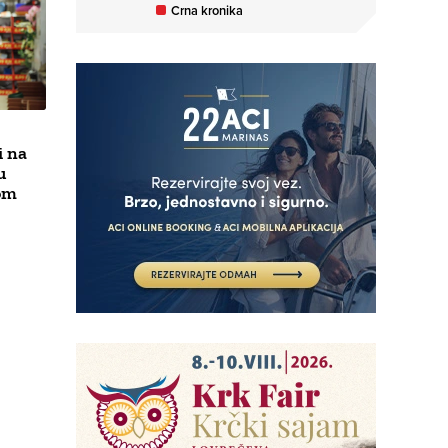
Crna kronika
i na
u
om