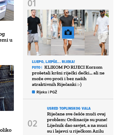
kog
femi u
LIJEPO, LJEPŠE... RIJEKA!
KLIKOM PO RIJECI Korzom
FOTO |
prošetali kršni riječki dečki… ali ne
može ovo proći i bez naših
atraktivnih Riječanki :-)
Rijeka i PGŽ
USRED TOPLINSKOG VALA
Riječane sve češće muči ovaj
problem: Ordinacije su pune!
Liječnik dao savjet, a na muci
oliko
su i lajavci u riječkom Azilu