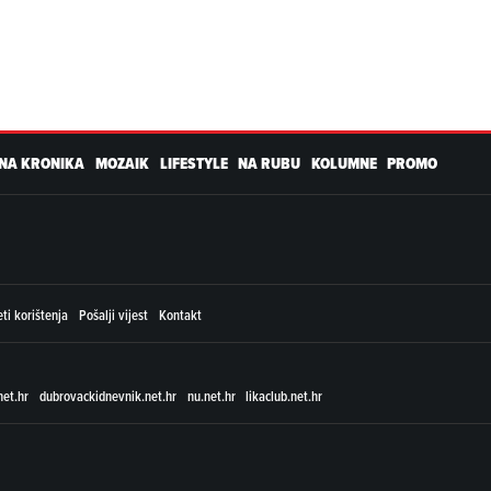
NA KRONIKA
MOZAIK
LIFESTYLE
NA RUBU
KOLUMNE
PROMO
ti korištenja
Pošalji vijest
Kontakt
net.hr
dubrovackidnevnik.net.hr
nu.net.hr
likaclub.net.hr