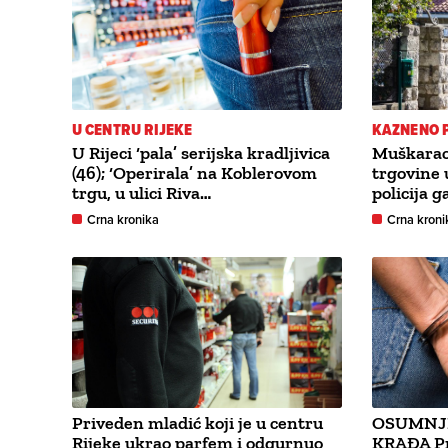
U CENTRU RIJEKE
KAZNENO 
U Rijeci ‘pala’ serijska kradljivica
Muškarac 
(46); ‘Operirala’ na Koblerovom
trgovine 
trgu, u ulici Riva…
policija g
Crna kronika
Crna kroni
Priveden mladić koji je u centru
OSUMNJI
Rijeke ukrao parfem i odgurnuo
KRAĐA Pro