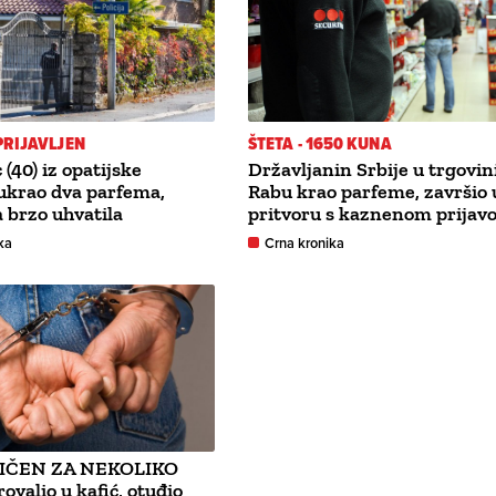
PRIJAVLJEN
ŠTETA - 1650 KUNA
(40) iz opatijske
Državljanin Srbije u trgovin
ukrao dva parfema,
Rabu krao parfeme, završio 
a brzo uhvatila
pritvoru s kaznenom prijav
ka
Crna kronika
ČEN ZA NEKOLIKO
valio u kafić, otuđio