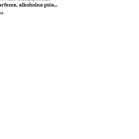
rfeme, alkoholna pića…
ka