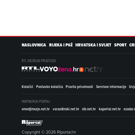
NASLOVNICA
RIJEKA I PGŽ
HRVATSKA I SVIJET
SPORT
CR
RTL DIGITALNI PROIZVODI
Kolačići
Postavke kolačića
Pravila privatnosti
Servisne informacije
Uvje
PARTNERSKI PORTALI
emedjimurje.net.hr
varazdinski.net.hr
sib.net.hr
kaportal.net.hr
ezadar.
Copyright © 2026 RIportal.hr