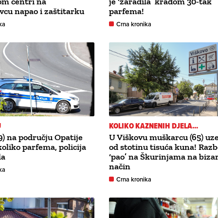
om centri na
je ‘zaradila’ krađom 30-tak
cu napao i zaštitarku
parfema!
ka
Crna kronika
U
KOLIKO KAZNENIH DJELA...
9) na području Opatije
U Viškovu muškarcu (65) uze
oliko parfema, policija
od stotinu tisuća kuna! Razb
la
‘pao’ na Škurinjama na biza
način
ka
Crna kronika