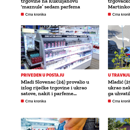
trgovine na Kukuljanovu
trgovačk
‘maznule’ sedam parfema
Martinkov
Crna kronika
Crna kroni
PRIVEDEN U POSTAJU
U TRAVNJ
Mladi Slovenac (24) provalio u
Mladić (2
izlog riječke trgovine i ukrao
ukrao nek
satove, nakit i parfeme…
ga uhvati
Crna kronika
Crna kroni