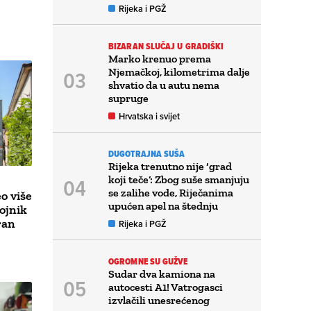
Rijeka i PGŽ
BIZARAN SLUČAJ U GRADIŠKI
Marko krenuo prema
Njemačkoj, kilometrima dalje
shvatio da u autu nema
supruge
Hrvatska i svijet
DUGOTRAJNA SUŠA
Rijeka trenutno nije ‘grad
koji teče’: Zbog suše smanjuju
se zalihe vode, Riječanima
o više
upućen apel na štednju
ojnik
ran
Rijeka i PGŽ
OGROMNE SU GUŽVE
Sudar dva kamiona na
autocesti A1! Vatrogasci
izvlačili unesrećenog