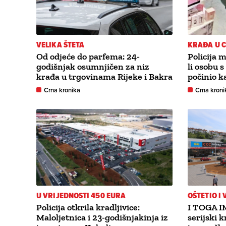
VELIKA ŠTETA
KRAĐA U C
Od odjeće do parfema: 24-
Policija 
godišnjak osumnjičen za niz
li osobu s
krađa u trgovinama Rijeke i Bakra
počinio k
Crna kronika
Crna kroni
U VRIJEDNOSTI 450 EURA
OŠTETIO I
Policija otkrila kradljivice:
I TOGA IM
Maloljetnica i 23-godišnjakinja iz
serijski k