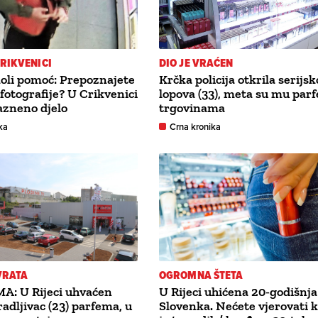
RIKVENICI
DIO JE VRAĆEN
moli pomoć: Prepoznajete
Krčka policija otkrila serijs
 fotografije? U Crikvenici
lopova (33), meta su mu par
azneno djelo
trgovinama
ka
Crna kronika
 VRATA
OGROMNA ŠTETA
A: U Rijeci uhvaćen
U Rijeci uhićena 20-godišnja
radljivac (23) parfema, u
Slovenka. Nećete vjerovati k