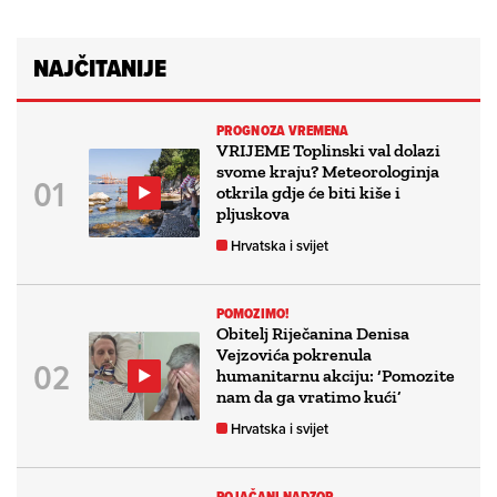
NAJČITANIJE
PROGNOZA VREMENA
VRIJEME Toplinski val dolazi
svome kraju? Meteorologinja
otkrila gdje će biti kiše i
pljuskova
Hrvatska i svijet
POMOZIMO!
Obitelj Riječanina Denisa
Vejzovića pokrenula
humanitarnu akciju: ‘Pomozite
nam da ga vratimo kući’
Hrvatska i svijet
POJAČANI NADZOR