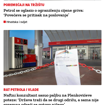
POREMEĆAJI NA TRŽIŠTU
Petrol se oglasio o ograničenju cijene griva:
‘Povećava se pritisak na poslovanje’
Hrvatska i svijet
RAT PETROLA I VLADE
Naftni konzultant sasuo paljbu na Plenkovićeve
poteze: ‘Država traži da se drugi odriču, a sama nije
spremna odreći se gotovo ničega’