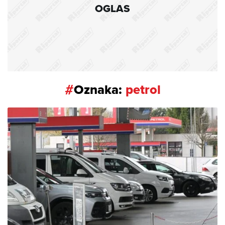
OGLAS
#
Oznaka:
petrol