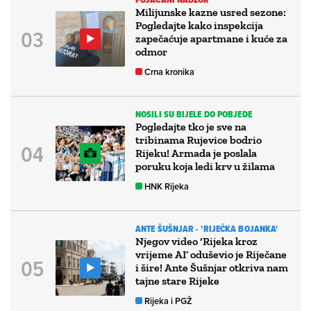
Milijunske kazne usred sezone:
Pogledajte kako inspekcija
zapečaćuje apartmane i kuće za
odmor
Crna kronika
NOSILI SU BIJELE DO POBJEDE
Pogledajte tko je sve na
tribinama Rujevice bodrio
Rijeku! Armada je poslala
poruku koja ledi krv u žilama
HNK Rijeka
ANTE ŠUŠNJAR - 'RIJEČKA BOJANKA'
Njegov video ‘Rijeka kroz
vrijeme AI’ oduševio je Riječane
i šire! Ante Šušnjar otkriva nam
tajne stare Rijeke
Rijeka i PGŽ