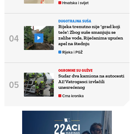
Hrvatska i svijet
DUGOTRAJNA SUŠA
Rijeka trenutno nije ‘grad koji
teče’: Zbog suše smanjuju se
zalihe vode, Riječanima upućen
apel na štednju
Rijeka i PGŽ
OGROMNE SU GUŽVE
Sudar dva kamiona na autocesti
A1! Vatrogasci izvlačili
unesrećenog
Crna kronika