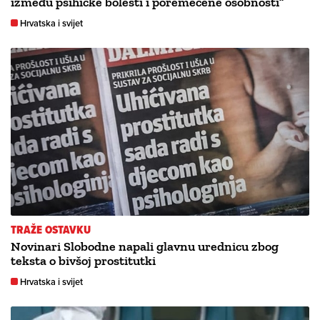
između psihičke bolesti i poremećene osobnosti”
Hrvatska i svijet
TRAŽE OSTAVKU
Novinari Slobodne napali glavnu urednicu zbog
teksta o bivšoj prostitutki
Hrvatska i svijet