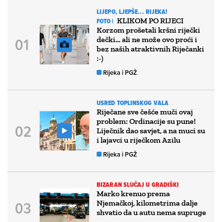
LIJEPO, LJEPŠE... RIJEKA!
KLIKOM PO RIJECI
FOTO |
Korzom prošetali kršni riječki
dečki… ali ne može ovo proći i
bez naših atraktivnih Riječanki
:-)
Rijeka i PGŽ
USRED TOPLINSKOG VALA
Riječane sve češće muči ovaj
problem: Ordinacije su pune!
Liječnik dao savjet, a na muci su
i lajavci u riječkom Azilu
Rijeka i PGŽ
BIZARAN SLUČAJ U GRADIŠKI
Marko krenuo prema
Njemačkoj, kilometrima dalje
shvatio da u autu nema supruge