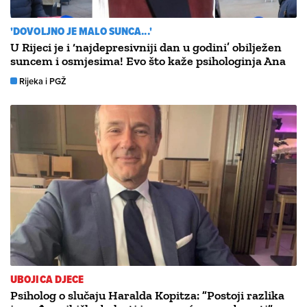
'DOVOLJNO JE MALO SUNCA...'
U Rijeci je i ‘najdepresivniji dan u godini’ obilježen
suncem i osmjesima! Evo što kaže psihologinja Ana
Rijeka i PGŽ
UBOJICA DJECE
Psiholog o slučaju Haralda Kopitza: ”Postoji razlika