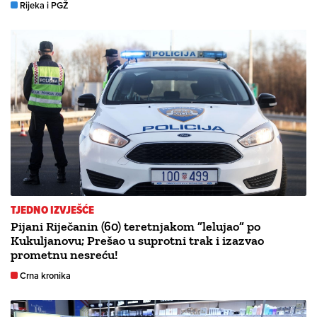
Rijeka i PGŽ
TJEDNO IZVJEŠĆE
Pijani Riječanin (60) teretnjakom ”lelujao” po
Kukuljanovu; Prešao u suprotni trak i izazvao
prometnu nesreću!
Crna kronika