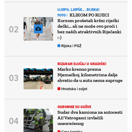
LIJEPO, LJEPŠE... RIJEKA!
KLIKOM PO RIJECI
FOTO |
Korzom prošetali kršni riječki
dečki… ali ne može ovo proći i
bez naših atraktivnih Riječanki
:-)
Rijeka i PGŽ
BIZARAN SLUČAJ U GRADIŠKI
Marko krenuo prema
Njemačkoj, kilometrima dalje
shvatio da u autu nema supruge
Hrvatska i svijet
OGROMNE SU GUŽVE
Sudar dva kamiona na autocesti
A1! Vatrogasci izvlačili
unesrećenog
Crna kronika