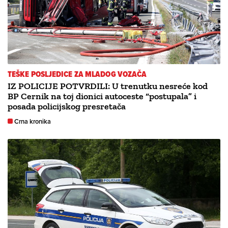
TEŠKE POSLJEDICE ZA MLADOG VOZAČA
IZ POLICIJE POTVRDILI: U trenutku nesreće kod
BP Cernik na toj dionici autoceste “postupala” i
posada policijskog presretača
Crna kronika