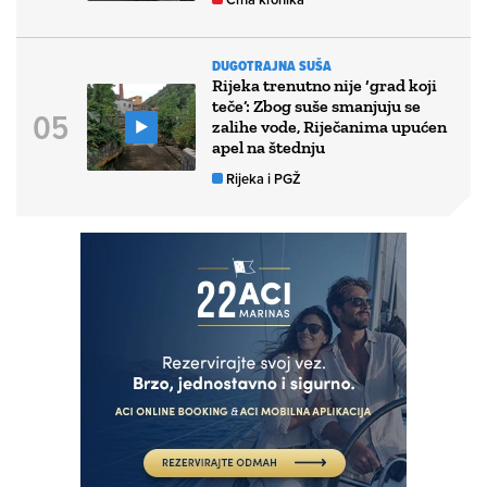
DUGOTRAJNA SUŠA
Rijeka trenutno nije ‘grad koji
teče’: Zbog suše smanjuju se
zalihe vode, Riječanima upućen
apel na štednju
Rijeka i PGŽ