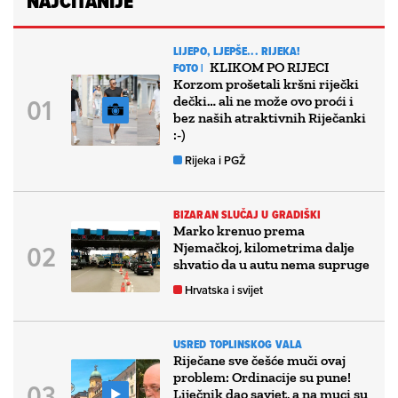
NAJČITANIJE
LIJEPO, LJEPŠE... RIJEKA!
KLIKOM PO RIJECI
FOTO |
Korzom prošetali kršni riječki
dečki… ali ne može ovo proći i
bez naših atraktivnih Riječanki
:-)
Rijeka i PGŽ
BIZARAN SLUČAJ U GRADIŠKI
Marko krenuo prema
Njemačkoj, kilometrima dalje
shvatio da u autu nema supruge
Hrvatska i svijet
USRED TOPLINSKOG VALA
Riječane sve češće muči ovaj
problem: Ordinacije su pune!
Liječnik dao savjet, a na muci su