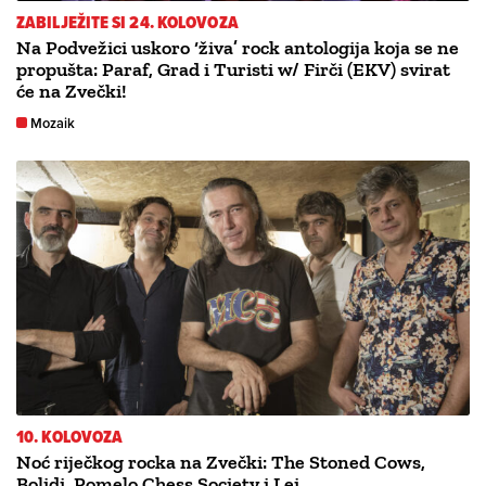
ZABILJEŽITE SI 24. KOLOVOZA
Na Podvežici uskoro ‘živa’ rock antologija koja se ne
propušta: Paraf, Grad i Turisti w/ Firči (EKV) svirat
će na Zvečki!
Mozaik
10. KOLOVOZA
Noć riječkog rocka na Zvečki: The Stoned Cows,
Bolidi, Pomelo Chess Society i Lei