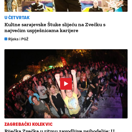
U ČETVRTAK
Kultne sarajevske Štuke slijeću na Zvečku s
najvećim uspješnicama karijere
Rijeka i PGŽ
ZAGREBAČKI KOLEKVIC
Riječka Zvečka u ritmu zavodljive psihodelije: U