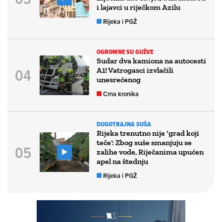
i lajavci u riječkom Azilu
Rijeka i PGŽ
OGROMNE SU GUŽVE
Sudar dva kamiona na autocesti
A1! Vatrogasci izvlačili
unesrećenog
Crna kronika
DUGOTRAJNA SUŠA
Rijeka trenutno nije ‘grad koji
teče’: Zbog suše smanjuju se
zalihe vode, Riječanima upućen
apel na štednju
Rijeka i PGŽ