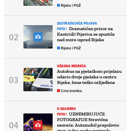
Rijeka i PGŽ
ZASTRAŠUJUĆA POJAVA
Dramatičan prizor na
FOTO |
Kantridi! Pijavica se spustila
nad more ispred Rijeke
Rijeka i PGŽ
UŽASNA NESREĆA
Autobus na pješačkom prijelazu
udario dvoje pješaka u centru
Rijeke, žena teško ozlijeđena
Crna kronika
U ZAGREBU
UZNEMIRUJUĆE
FOTO |
FOTOGRAFIJE Stravična
nesreća: Automobil prepolovio
stup, jedna osoba poginula