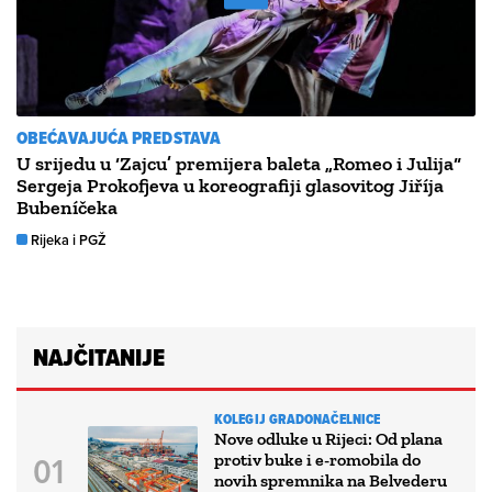
OBEĆAVAJUĆA PREDSTAVA
U srijedu u ‘Zajcu’ premijera baleta „Romeo i Julija“
Sergeja Prokofjeva u koreografiji glasovitog Jiříja
Bubeníčeka
Rijeka i PGŽ
NAJČITANIJE
KOLEGIJ GRADONAČELNICE
Nove odluke u Rijeci: Od plana
protiv buke i e-romobila do
novih spremnika na Belvederu