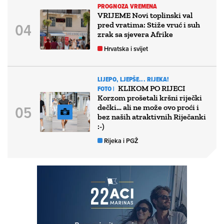
PROGNOZA VREMENA
VRIJEME Novi toplinski val
pred vratima: Stiže vruć i suh
zrak sa sjevera Afrike
Hrvatska i svijet
LIJEPO, LJEPŠE... RIJEKA!
KLIKOM PO RIJECI
FOTO |
Korzom prošetali kršni riječki
dečki… ali ne može ovo proći i
bez naših atraktivnih Riječanki
:-)
Rijeka i PGŽ