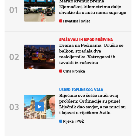
Marko krenuo prema
Njemačkoj, kilometrima dalje
shvatio da u autu nema supruge
Hrvatska i svijet
SPAŠAVALI IH ISPOD RUŠEVINA
Drama na Pećinama: Urušio se
balkon, stradala dva
maloljetnika. Vatrogasci ih
izvukli iz ruševina
Crna kronika
USRED TOPLINSKOG VALA
Riječane sve češće muči ovaj
problem: Ordinacije su pune!
Liječnik dao savjet, a na muci su
i lajavci u riječkom Azilu
Rijeka i PGŽ