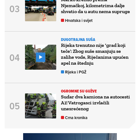
Njemačkoj, kilometrima dalje
shvatio da u autu nema supruge
Hrvatska i svijet
DUGOTRAJNA SUŠA
Rijeka trenutno nije ‘grad koji
teče’: Zbog suše smanjuju se
zalihe vode, Riječanima upućen
apel na štednju
Rijeka i PGŽ
OGROMNE SU GUŽVE
Sudar dva kamiona na autocesti
A1! Vatrogasci izvlačili
unesrećenog
Crna kronika