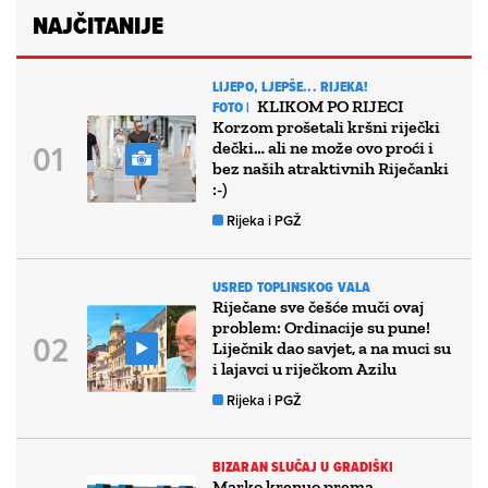
NAJČITANIJE
LIJEPO, LJEPŠE... RIJEKA!
KLIKOM PO RIJECI
FOTO |
Korzom prošetali kršni riječki
dečki… ali ne može ovo proći i
bez naših atraktivnih Riječanki
:-)
Rijeka i PGŽ
USRED TOPLINSKOG VALA
Riječane sve češće muči ovaj
problem: Ordinacije su pune!
Liječnik dao savjet, a na muci su
i lajavci u riječkom Azilu
Rijeka i PGŽ
BIZARAN SLUČAJ U GRADIŠKI
Marko krenuo prema