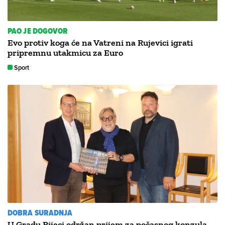
PAO JE DOGOVOR
Evo protiv koga će na Vatreni na Rujevici igrati
pripremnu utakmicu za Euro
Sport
DOBRA SURADNJA
U Gradu Rijeci održan prijem za počasnog konzula