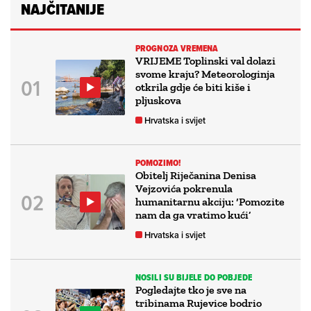
NAJČITANIJE
PROGNOZA VREMENA
VRIJEME Toplinski val dolazi
svome kraju? Meteorologinja
otkrila gdje će biti kiše i
pljuskova
Hrvatska i svijet
POMOZIMO!
Obitelj Riječanina Denisa
Vejzovića pokrenula
humanitarnu akciju: ‘Pomozite
nam da ga vratimo kući’
Hrvatska i svijet
NOSILI SU BIJELE DO POBJEDE
Pogledajte tko je sve na
tribinama Rujevice bodrio