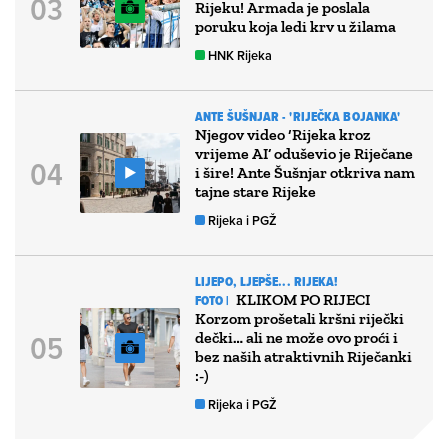
Rijeku! Armada je poslala
poruku koja ledi krv u žilama
HNK Rijeka
ANTE ŠUŠNJAR - 'RIJEČKA BOJANKA'
Njegov video ‘Rijeka kroz
vrijeme AI’ oduševio je Riječane
i šire! Ante Šušnjar otkriva nam
tajne stare Rijeke
Rijeka i PGŽ
LIJEPO, LJEPŠE... RIJEKA!
KLIKOM PO RIJECI
FOTO |
Korzom prošetali kršni riječki
dečki… ali ne može ovo proći i
bez naših atraktivnih Riječanki
:-)
Rijeka i PGŽ