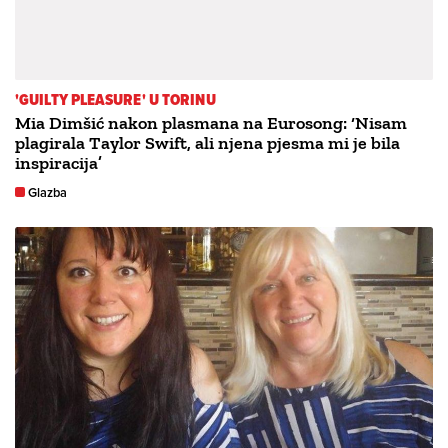
'GUILTY PLEASURE' U TORINU
Mia Dimšić nakon plasmana na Eurosong: ‘Nisam
plagirala Taylor Swift, ali njena pjesma mi je bila
inspiracija’
Glazba