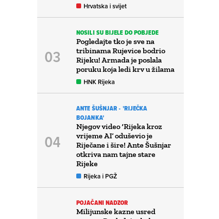
Hrvatska i svijet
NOSILI SU BIJELE DO POBJEDE
Pogledajte tko je sve na
tribinama Rujevice bodrio
Rijeku! Armada je poslala
poruku koja ledi krv u žilama
HNK Rijeka
ANTE ŠUŠNJAR - 'RIJEČKA
BOJANKA'
Njegov video ‘Rijeka kroz
vrijeme AI’ oduševio je
Riječane i šire! Ante Šušnjar
otkriva nam tajne stare
Rijeke
Rijeka i PGŽ
POJAČANI NADZOR
Milijunske kazne usred