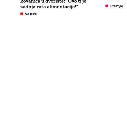
kovanica u dvorište: ”Ovo ti je
zadnja rata alimentacije!”
Lifestyle
Na rubu