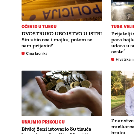
OČEVID U TIJEKU
TUGA VELI
DVOSTRUKO UBOJSTVO U ISTRI
Prijatelj
Sin ubio oca i majku, potom se
para bajk
sam prijavio?
udara u s
ceste’
Crna kronika
Hrvatska i 
Znanstven
UNAJMIO PRIKOLICU
muškarca 
Bivšoj ženi istovario 80 tisuća
braku