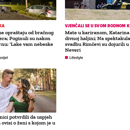
KA
VJENČALI SE U SVOM RODNOM 
i se opraštaju od bračnog
Mate u kariranom, Katarina
era; Poginuli su nakon
divnoj haljini; Na spektakul
rnu: ‘Lake vam nebeske
svadbu Rimčevi su dojurili u
Neveri
svijet
Lifestyle
ici potvrdili da uspjeh
ovisi o ženi s kojom je u