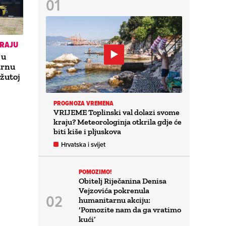
KRAJU
 u
arnu
 žutoj
PROGNOZA VREMENA
VRIJEME Toplinski val dolazi svome
kraju? Meteorologinja otkrila gdje će
biti kiše i pljuskova
Hrvatska i svijet
POMOZIMO!
Obitelj Riječanina Denisa
Vejzovića pokrenula
humanitarnu akciju:
‘Pomozite nam da ga vratimo
kući’