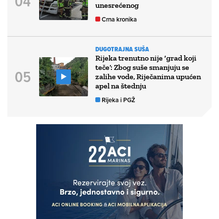
unesrećenog
Crna kronika
DUGOTRAJNA SUŠA
Rijeka trenutno nije ‘grad koji
teče’: Zbog suše smanjuju se
zalihe vode, Riječanima upućen
apel na štednju
Rijeka i PGŽ