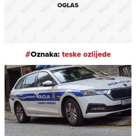
OGLAS
#
Oznaka:
teske ozlijede