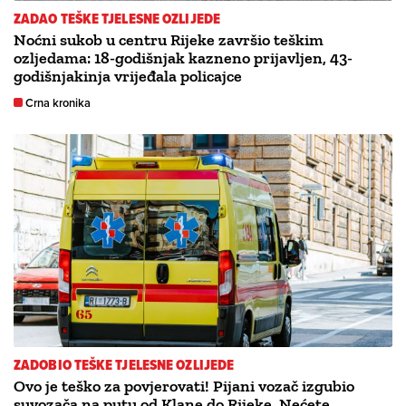
ZADAO TEŠKE TJELESNE OZLIJEDE
Noćni sukob u centru Rijeke završio teškim
ozljedama: 18-godišnjak kazneno prijavljen, 43-
godišnjakinja vrijeđala policajce
Crna kronika
ZADOBIO TEŠKE TJELESNE OZLIJEDE
Ovo je teško za povjerovati! Pijani vozač izgubio
suvozača na putu od Klane do Rijeke. Nećete