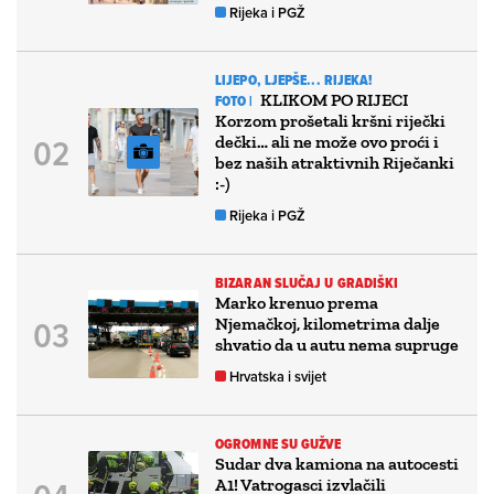
Rijeka i PGŽ
LIJEPO, LJEPŠE... RIJEKA!
KLIKOM PO RIJECI
FOTO |
Korzom prošetali kršni riječki
dečki… ali ne može ovo proći i
bez naših atraktivnih Riječanki
:-)
Rijeka i PGŽ
BIZARAN SLUČAJ U GRADIŠKI
Marko krenuo prema
Njemačkoj, kilometrima dalje
shvatio da u autu nema supruge
Hrvatska i svijet
OGROMNE SU GUŽVE
Sudar dva kamiona na autocesti
A1! Vatrogasci izvlačili