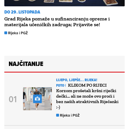
DO 29. LISTOPADA
Grad Rijeka pomaže u sufinanciranju opreme i
materijala učeničkih zadruga; Prijavite se!
Rijeka i PGŽ
NAJČITANIJE
LIJEPO, LJEPŠE... RIJEKA!
KLIKOM PO RIJECI
FOTO |
Korzom prošetali kršni riječki
dečki… ali ne može ovo proći i
bez naših atraktivnih Riječanki
:-)
Rijeka i PGŽ