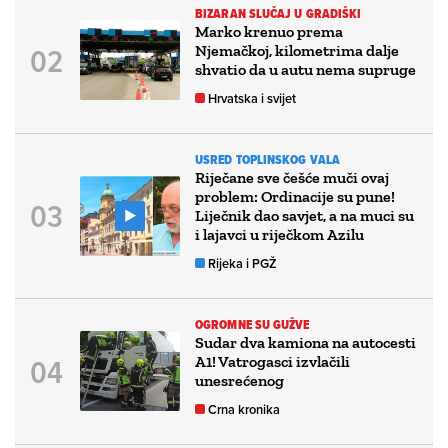
BIZARAN SLUČAJ U GRADIŠKI
Marko krenuo prema
Njemačkoj, kilometrima dalje
shvatio da u autu nema supruge
Hrvatska i svijet
USRED TOPLINSKOG VALA
Riječane sve češće muči ovaj
problem: Ordinacije su pune!
Liječnik dao savjet, a na muci su
i lajavci u riječkom Azilu
Rijeka i PGŽ
OGROMNE SU GUŽVE
Sudar dva kamiona na autocesti
A1! Vatrogasci izvlačili
unesrećenog
Crna kronika