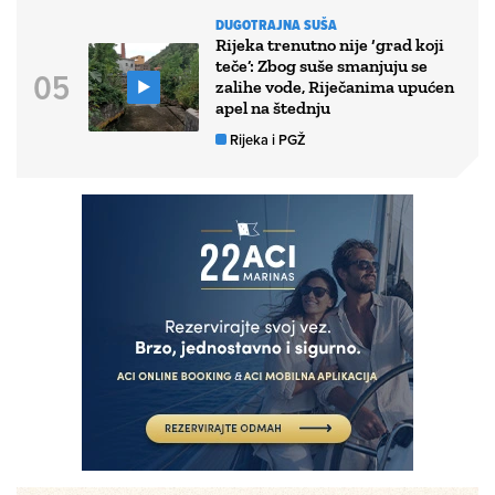
DUGOTRAJNA SUŠA
Rijeka trenutno nije ‘grad koji
teče’: Zbog suše smanjuju se
zalihe vode, Riječanima upućen
apel na štednju
Rijeka i PGŽ