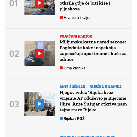
otkrila gdje će biti kiše i
pljuskova
Hrvatska i svijet
POJAČANI NADZOR
Milijunske kazne usred sezone:
Pogledajte kako inspekcija
zapečaćuje apartmane i kuće za
odmor
Crna kronika
ANTE ŠUŠNJAR - 'RIJEČKA BOJANKA'
Njegov video ‘Rijeka kroz
vrijeme AI’ oduševio je Riječane
i šire! Ante Šušnjar otkriva nam
tajne stare Rijeke
Rijeka i PGŽ