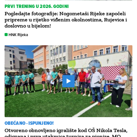
PRVI TRENING U 2026. GODINI
Pogledajte fotografije: Nogometaši Rijeke započeli
pripreme u rijetko viđenim okolnostima, Rujevica i
doslovno u bijelom!
HNK Rijeka
OBEĆANO - ISPUNJENO!
Otvoreno obnovljeno igralište kod OŠ Nikola Tesla,
odigrana i prva utakmica turnira za pionire. MO