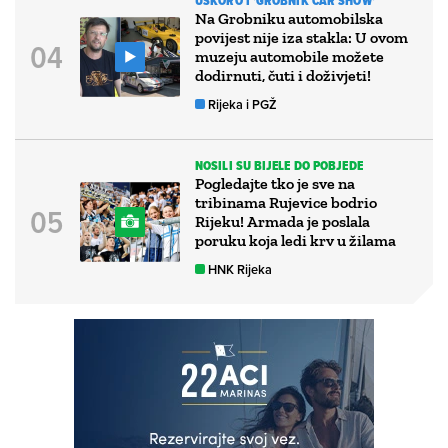
USKORO I 'GROBNIK CAR SHOW'
Na Grobniku automobilska
povijest nije iza stakla: U ovom
muzeju automobile možete
dodirnuti, čuti i doživjeti!
Rijeka i PGŽ
NOSILI SU BIJELE DO POBJEDE
Pogledajte tko je sve na
tribinama Rujevice bodrio
Rijeku! Armada je poslala
poruku koja ledi krv u žilama
HNK Rijeka